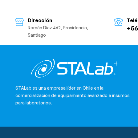
Dirección
Telé
+56
Román Díaz 462, Providencia,
Santiago
STALab es una empresa líder en Chile en la
comercialización de equipamiento avanzado e insumos
para laboratorios.