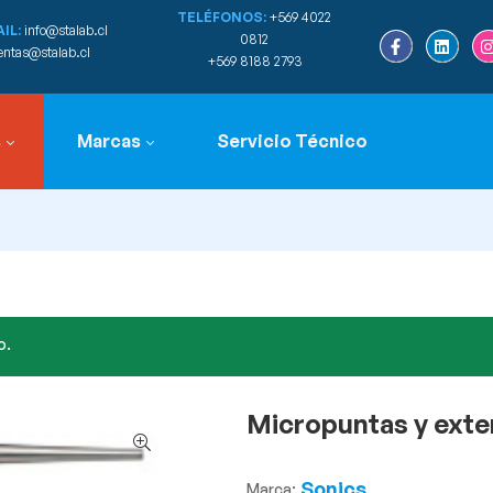
TELÉFONOS:
+569 4022
IL:
info@stalab.cl
0812
entas@stalab.cl
+569 8188 2793
s
Marcas
Servicio Técnico
o.
Micropuntas y exte
Sonics
Marca: