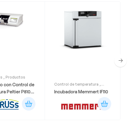
os
,
Productos
Con
Pro
o con Control de
Control de temperatura
,
Bañ
Productos
ra Peltier P8100-
Incubadora Memmert IF110
SW