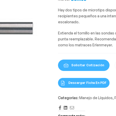
Hay dos tipos de microtips dispo
recipientes pequeños a una intens
escalonado.
Extienda el tornillo en las sonda
punta reemplazable. Recomendado
como los matraces Erlenmeyer.
Solicitar Cotización
Descargar Ficha En PDF
Categorías:
Manejo de Líquidos
,
Facebook
LinkedIn
Correo
Electrónico
Comparte esto: