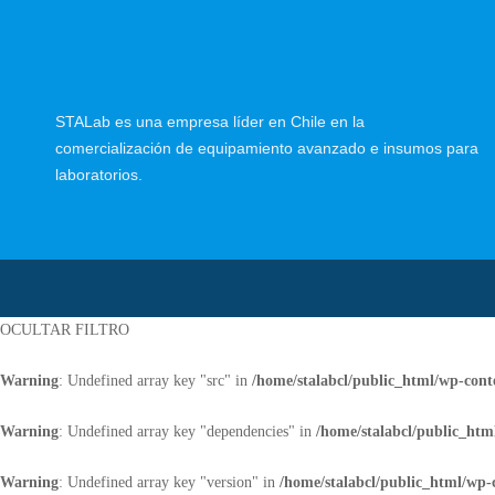
STALab es una empresa líder en Chile en la
comercialización de equipamiento avanzado e insumos para
laboratorios.
OCULTAR FILTRO
Warning
: Undefined array key "src" in
/home/stalabcl/public_html/wp-conte
Warning
: Undefined array key "dependencies" in
/home/stalabcl/public_html
Warning
: Undefined array key "version" in
/home/stalabcl/public_html/wp-c