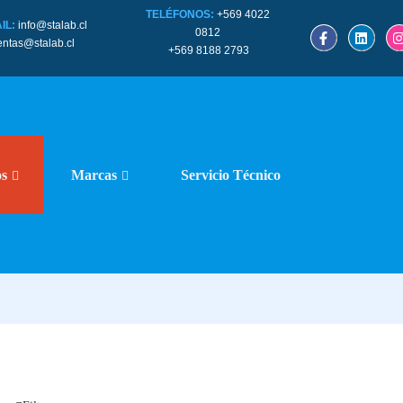
TELÉFONOS:
+569 4022
IL:
info@stalab.cl
0812
entas@stalab.cl
+569 8188 2793
os
Marcas
Servicio Técnico