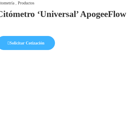
itometría
,
Productos
Citómetro ‘Universal’ ApogeeFlow
Solicitar Cotización