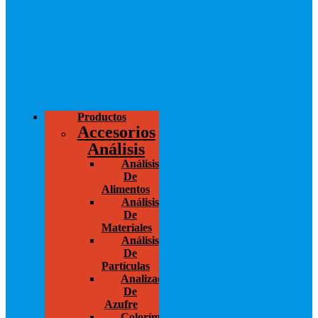
Productos
Accesorios
Análisis
Análisis
De
Alimentos
Análisis
De
Materiales
Análisis
De
Partículas
Analizador
De
Azufre
Colorímetros