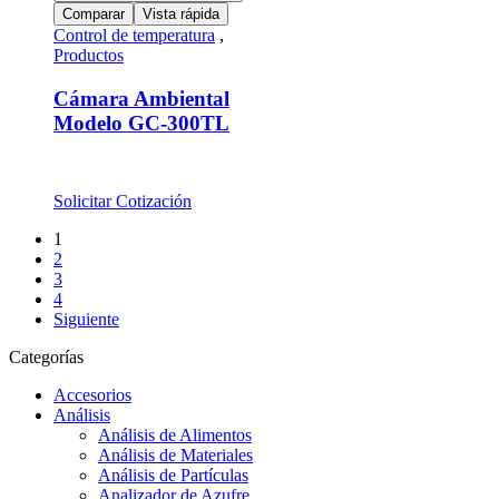
Comparar
Vista rápida
Control de temperatura
,
Productos
Cámara Ambiental
Modelo GC-300TL
Solicitar Cotización
1
2
3
4
Siguiente
Categorías
Accesorios
Análisis
Análisis de Alimentos
Análisis de Materiales
Análisis de Partículas
Analizador de Azufre