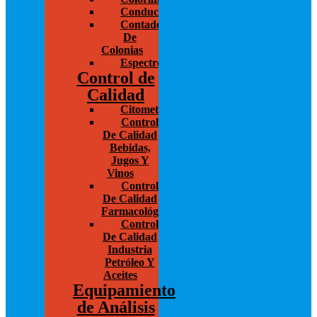
Conductivímetros
Contador
De
Colonias
Espectrofotometría
Control de
Calidad
Citometría
Control
De Calidad
Bebidas,
Jugos Y
Vinos
Control
De Calidad
Farmacológico
Control
De Calidad
Industria
Petróleo Y
Aceites
Equipamiento
de Análisis