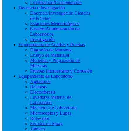
Liofilización/Concentración
Docencia e Investigación
Docencia/Investigación Ciencias
de la Salud
Estaciones Meteorológicas
Gestión/Administración de
Laboratorios
Investigación
Equipamiento de Análisis y Pruebas
Digestión de Muestras
Ensayo de Materiales
Molienda y Preparación de
Muestras
Pruebas Interperismo y Corrosión
Equipamiento de Laboratorio
Agitadores
Balanzas
Electroforesis
Lavadoras Material de
Laboratorio
Mecheros de Laboratorio
Microscopios y Lupas
Rotavapor
Secador en Spray
Tamices