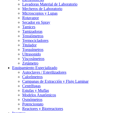
Lavadoras Material de Laboratorio
Mecheros de Laboratorio
Microscopios y Lupas
Rotavapor
Secador en Spray
Tamices
Tamizadoras
Tensiómetros
Termocicladores
Titulador
Torquímetros
Ultrasonido
Viscosímetros
Zetámetro
Equipamiento Especializado
Autoclaves / Esterilizadores
Calorímetros
Campanas de Extracción y Flujo Laminar
Centrífugas
Estufas y Muflas
Modelos Anatómicos
Osmómetros
Potenciostato
Reactores y Biorreactores