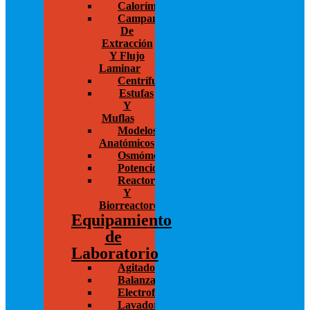
Calorímetros
Campanas
De
Extracción
Y Flujo
Laminar
Centrífugas
Estufas
Y
Muflas
Modelos
Anatómicos
Osmómetros
Potenciostato
Reactores
Y
Biorreactores
Equipamiento
de
Laboratorio
Agitadores
Balanzas
Electroforesis
Lavadoras