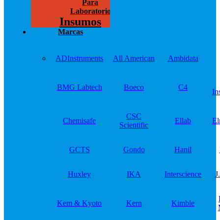
Para
Laboratorios
Insumos
Marcas
ADInstruments
All American
Ambidata
BMG Labtech
Boeco
C4
In
CSC
Chemisafe
Ellab
El
Scientific
GCTS
Gondo
Hanil
Huxley
IKA
Interscience
J
Kem & Kyoto
Kern
Kimble