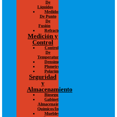
De
Líquidos
Medidores
De Punto
De
Fusión
Refractómetro
Medición y
Control
Control
De
Temperatura
Densímetros
Phmetros
Polarímetros
Seguridad
y
Almacenamiento
Bioseguridad
Gabinetes
Almacenaje
Químicos/Inflamables
Muebles