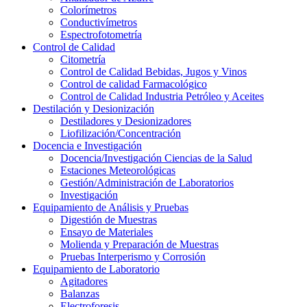
Colorímetros
Conductivímetros
Espectrofotometría
Control de Calidad
Citometría
Control de Calidad Bebidas, Jugos y Vinos
Control de calidad Farmacológico
Control de Calidad Industria Petróleo y Aceites
Destilación y Desionización
Destiladores y Desionizadores
Liofilización/Concentración
Docencia e Investigación
Docencia/Investigación Ciencias de la Salud
Estaciones Meteorológicas
Gestión/Administración de Laboratorios
Investigación
Equipamiento de Análisis y Pruebas
Digestión de Muestras
Ensayo de Materiales
Molienda y Preparación de Muestras
Pruebas Interperismo y Corrosión
Equipamiento de Laboratorio
Agitadores
Balanzas
Electroforesis