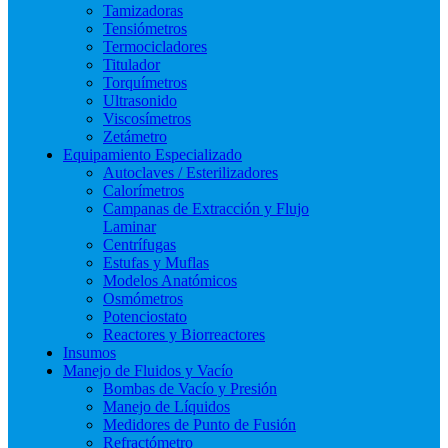
Tamizadoras
Tensiómetros
Termocicladores
Titulador
Torquímetros
Ultrasonido
Viscosímetros
Zetámetro
Equipamiento Especializado
Autoclaves / Esterilizadores
Calorímetros
Campanas de Extracción y Flujo
Laminar
Centrífugas
Estufas y Muflas
Modelos Anatómicos
Osmómetros
Potenciostato
Reactores y Biorreactores
Insumos
Manejo de Fluidos y Vacío
Bombas de Vacío y Presión
Manejo de Líquidos
Medidores de Punto de Fusión
Refractómetro