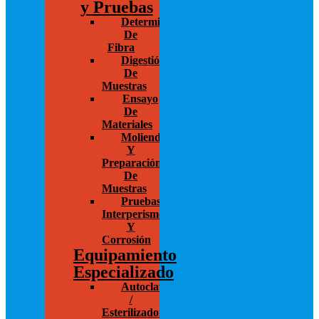
y Pruebas
Determinación
De
Fibra
Digestión
De
Muestras
Ensayo
De
Materiales
Molienda
Y
Preparación
De
Muestras
Pruebas
Interperismo
Y
Corrosión
Equipamiento
Especializado
Autoclaves
/
Esterilizadores