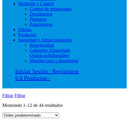
Medición y Control
Control de temperatura
Densímetros
Phmetros
Polarímetros
Ofertas
Productos
Seguridad y Almacenamiento
Bioseguridad
Gabinetes Almacenaje
Químicos/Inflamables
Muebles para Laboratorios
Iniciar Sesión / Registrarse
0
0 Productos
-
Filtrar
Filtrar
Mostrando 1–12 de 44 resultados