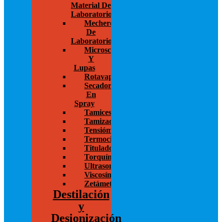
Material De
Laboratorio
Mecheros
De
Laboratorio
Microscopios
Y
Lupas
Rotavapor
Secador
En
Spray
Tamices
Tamizadoras
Tensiómetros
Termocicladores
Titulador
Torquímetros
Ultrasonido
Viscosímetros
Zetámetro
Destilación
y
Desionización