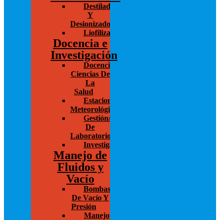
Destiladores
Y
Desionizadores
Liofilización/Concentración
Docencia e
Investigación
Docencia/Investigación
Ciencias De
La
Salud
Estaciones
Meteorológicas
Gestión/Administración
De
Laboratorios
Investigación
Manejo de
Fluidos y
Vacío
Bombas
De Vacío Y
Presión
Manejo