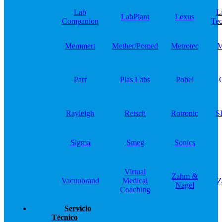
Lab
L
LabPlant
Lexus
Companion
Tec
Memmert
Mether/Pomed
Metrotec
M
Parr
Plas Labs
Pobel
Rayleigh
Retsch
Rotronic
S
Sigma
Smeg
Sonics
Virtual
Zahm &
Vacuubrand
Medical
Z
Nagel
Coaching
Servicio
Técnico