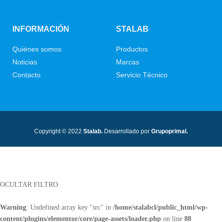
INFORMACIÓN
STALAB
Quiénes somos
Productos
Noticias
Marcas
Contacto
Servicio Técnico
Copyright © 2022
Stalab.
Desarrollado por
Grupoprimal.
OCULTAR FILTRO
Warning
: Undefined array key "src" in
/home/stalabcl/public_html/wp-
content/plugins/elementor/core/page-assets/loader.php
on line
88