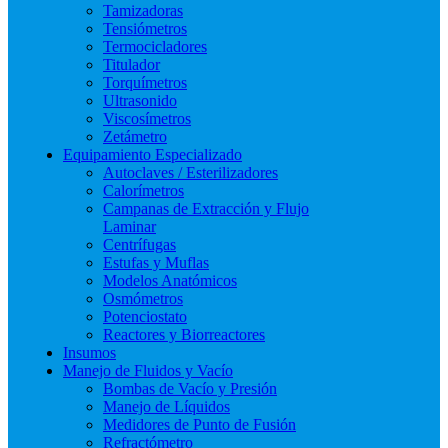
Tamizadoras
Tensiómetros
Termocicladores
Titulador
Torquímetros
Ultrasonido
Viscosímetros
Zetámetro
Equipamiento Especializado
Autoclaves / Esterilizadores
Calorímetros
Campanas de Extracción y Flujo
Laminar
Centrífugas
Estufas y Muflas
Modelos Anatómicos
Osmómetros
Potenciostato
Reactores y Biorreactores
Insumos
Manejo de Fluidos y Vacío
Bombas de Vacío y Presión
Manejo de Líquidos
Medidores de Punto de Fusión
Refractómetro