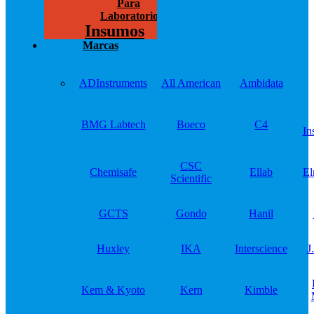
Para
Laboratorios
Insumos
Marcas
ADInstruments
All American
Ambidata
BMG Labtech
Boeco
C4
In
CSC
Chemisafe
Ellab
El
Scientific
GCTS
Gondo
Hanil
Huxley
IKA
Interscience
J
Kem & Kyoto
Kern
Kimble