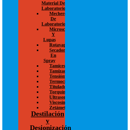
Material De
Laboratorio
Mecheros
De
Laboratorio
Microscopios
Y
Lupas
Rotavapor
Secador
En
Spray
Tamices
Tamizadoras
Tensiómetros
Termocicladores
Titulador
Torquímetros
Ultrasonido
Viscosímetros
Zetámetro
Destilación
y
Desionización