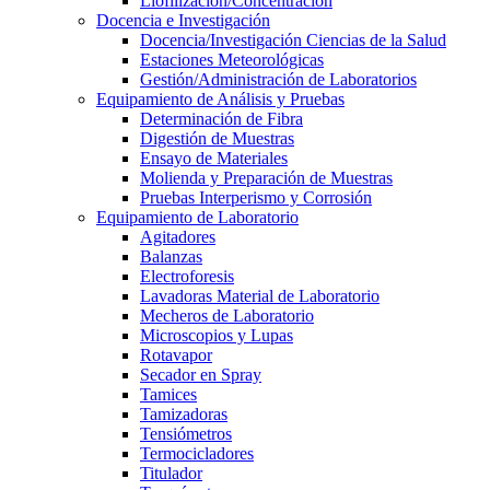
Liofilización/Concentración
Docencia e Investigación
Docencia/Investigación Ciencias de la Salud
Estaciones Meteorológicas
Gestión/Administración de Laboratorios
Equipamiento de Análisis y Pruebas
Determinación de Fibra
Digestión de Muestras
Ensayo de Materiales
Molienda y Preparación de Muestras
Pruebas Interperismo y Corrosión
Equipamiento de Laboratorio
Agitadores
Balanzas
Electroforesis
Lavadoras Material de Laboratorio
Mecheros de Laboratorio
Microscopios y Lupas
Rotavapor
Secador en Spray
Tamices
Tamizadoras
Tensiómetros
Termocicladores
Titulador