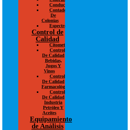
Conductivímetros
Contador
De
Colonias
Espectrofotometría
Control de
Calidad
Citometría
Control
De Calidad
Bebidas,
Jugos Y
Vinos
Control
De Calidad
Farmacológico
Control
De Calidad
Industria
Petróleo Y
Aceites
Equipamiento
de Análisis