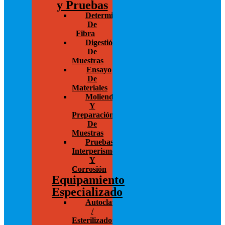
y Pruebas
Determinación
De
Fibra
Digestión
De
Muestras
Ensayo
De
Materiales
Molienda
Y
Preparación
De
Muestras
Pruebas
Interperismo
Y
Corrosión
Equipamiento
Especializado
Autoclaves
/
Esterilizadores