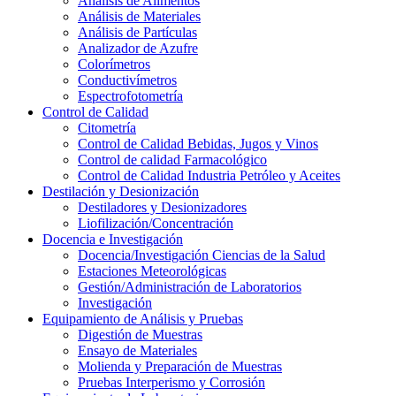
Análisis de Alimentos
Análisis de Materiales
Análisis de Partículas
Analizador de Azufre
Colorímetros
Conductivímetros
Espectrofotometría
Control de Calidad
Citometría
Control de Calidad Bebidas, Jugos y Vinos
Control de calidad Farmacológico
Control de Calidad Industria Petróleo y Aceites
Destilación y Desionización
Destiladores y Desionizadores
Liofilización/Concentración
Docencia e Investigación
Docencia/Investigación Ciencias de la Salud
Estaciones Meteorológicas
Gestión/Administración de Laboratorios
Investigación
Equipamiento de Análisis y Pruebas
Digestión de Muestras
Ensayo de Materiales
Molienda y Preparación de Muestras
Pruebas Interperismo y Corrosión