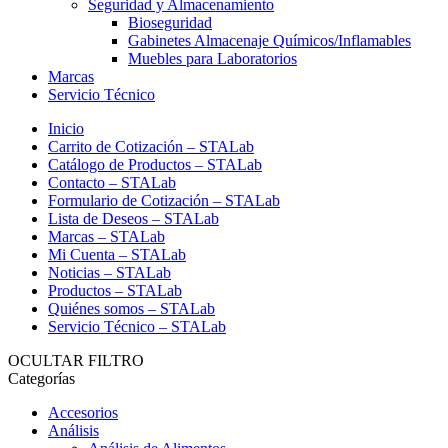
Seguridad y Almacenamiento
Bioseguridad
Gabinetes Almacenaje Químicos/Inflamables
Muebles para Laboratorios
Marcas
Servicio Técnico
Inicio
Carrito de Cotización – STALab
Catálogo de Productos – STALab
Contacto – STALab
Formulario de Cotización – STALab
Lista de Deseos – STALab
Marcas – STALab
Mi Cuenta – STALab
Noticias – STALab
Productos – STALab
Quiénes somos – STALab
Servicio Técnico – STALab
OCULTAR FILTRO
Categorías
Accesorios
Análisis