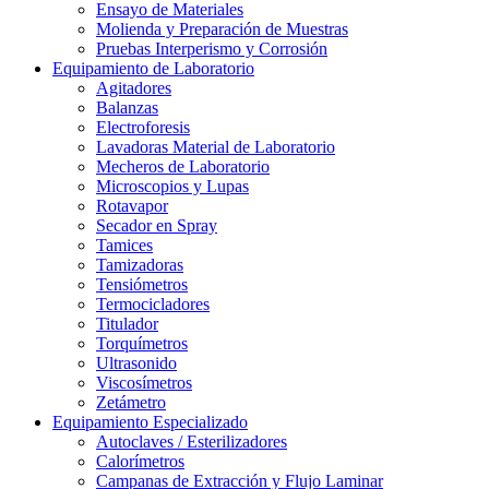
Ensayo de Materiales
Molienda y Preparación de Muestras
Pruebas Interperismo y Corrosión
Equipamiento de Laboratorio
Agitadores
Balanzas
Electroforesis
Lavadoras Material de Laboratorio
Mecheros de Laboratorio
Microscopios y Lupas
Rotavapor
Secador en Spray
Tamices
Tamizadoras
Tensiómetros
Termocicladores
Titulador
Torquímetros
Ultrasonido
Viscosímetros
Zetámetro
Equipamiento Especializado
Autoclaves / Esterilizadores
Calorímetros
Campanas de Extracción y Flujo Laminar