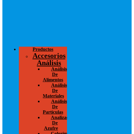
Productos
Accesorios
Análisis
Análisis
De
Alimentos
Análisis
De
Materiales
Análisis
De
Partículas
Analizador
De
Azufre
Colorímetros