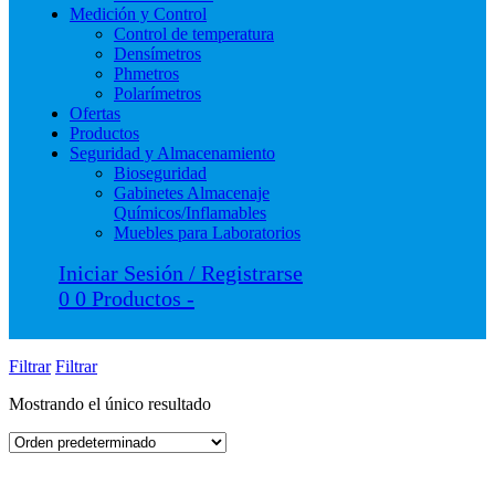
Medición y Control
Control de temperatura
Densímetros
Phmetros
Polarímetros
Ofertas
Productos
Seguridad y Almacenamiento
Bioseguridad
Gabinetes Almacenaje
Químicos/Inflamables
Muebles para Laboratorios
Iniciar Sesión / Registrarse
0
0 Productos
-
Filtrar
Filtrar
Mostrando el único resultado