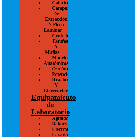
Calorímetros
Campanas
De
Extracción
Y Flujo
Laminar
Centrífugas
Estufas
Y
Muflas
Modelos
Anatómicos
Osmómetros
Potenciostato
Reactores
Y
Biorreactores
Equipamiento
de
Laboratorio
Agitadores
Balanzas
Electroforesis
Lavadoras