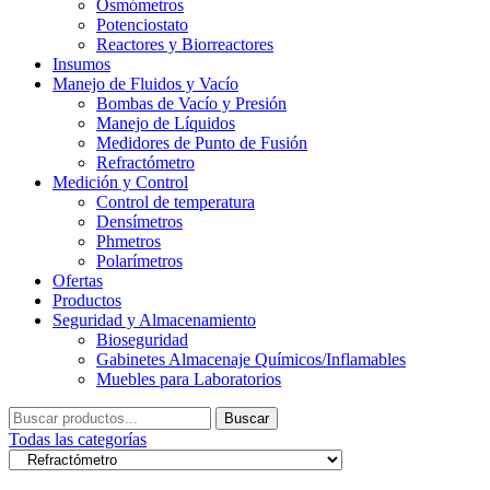
Osmómetros
Potenciostato
Reactores y Biorreactores
Insumos
Manejo de Fluidos y Vacío
Bombas de Vacío y Presión
Manejo de Líquidos
Medidores de Punto de Fusión
Refractómetro
Medición y Control
Control de temperatura
Densímetros
Phmetros
Polarímetros
Ofertas
Productos
Seguridad y Almacenamiento
Bioseguridad
Gabinetes Almacenaje Químicos/Inflamables
Muebles para Laboratorios
Buscar
Buscar
por:
Todas las categorías