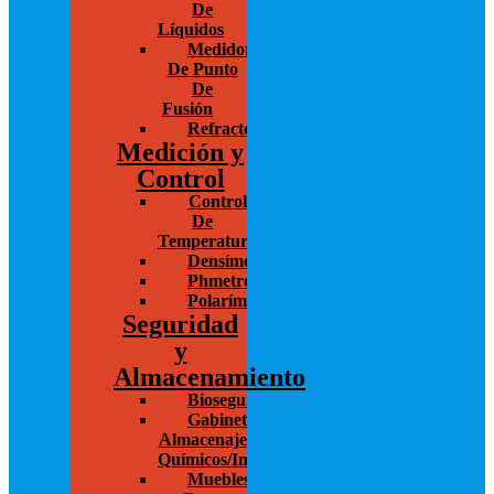
De
Líquidos
Medidores
De Punto
De
Fusión
Refractómetro
Medición y
Control
Control
De
Temperatura
Densímetros
Phmetros
Polarímetros
Seguridad
y
Almacenamiento
Bioseguridad
Gabinetes
Almacenaje
Químicos/Inflamables
Muebles