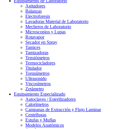
Equipamiento de Laboratorio
Agitadores
Balanzas
Electroforesis
Lavadoras Material de Laboratorio
Mecheros de Laboratorio
Microscopios y Lupas
Rotavapor
Secador en Spray
Tamices
Tamizadoras
Tensiómetros
Termocicladores
Titulador
Torquímetros
Ultrasonido
Viscosímetros
Zetámetro
Equipamiento Especializado
Autoclaves / Esterilizadores
Calorímetros
Campanas de Extracción y Flujo Laminar
Centrífugas
Estufas y Muflas
Modelos Anatómicos