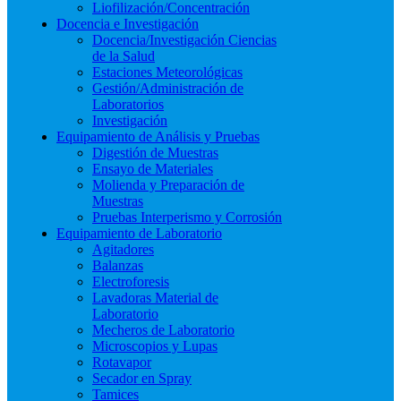
Liofilización/Concentración
Docencia e Investigación
Docencia/Investigación Ciencias
de la Salud
Estaciones Meteorológicas
Gestión/Administración de
Laboratorios
Investigación
Equipamiento de Análisis y Pruebas
Digestión de Muestras
Ensayo de Materiales
Molienda y Preparación de
Muestras
Pruebas Interperismo y Corrosión
Equipamiento de Laboratorio
Agitadores
Balanzas
Electroforesis
Lavadoras Material de
Laboratorio
Mecheros de Laboratorio
Microscopios y Lupas
Rotavapor
Secador en Spray
Tamices