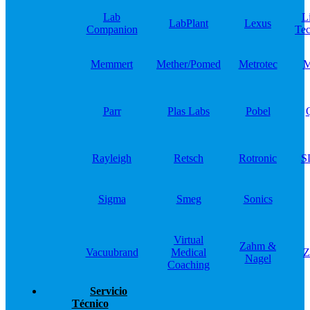
Lab
L
LabPlant
Lexus
Companion
Tec
Memmert
Mether/Pomed
Metrotec
M
Parr
Plas Labs
Pobel
Rayleigh
Retsch
Rotronic
S
Sigma
Smeg
Sonics
Virtual
Zahm &
Vacuubrand
Medical
Z
Nagel
Coaching
Servicio
Técnico