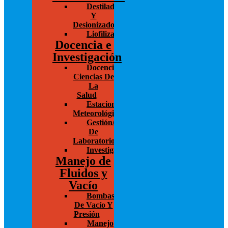
Destiladores
Y
Desionizadores
Liofilización/Concentración
Docencia e
Investigación
Docencia/Investigación
Ciencias De
La
Salud
Estaciones
Meteorológicas
Gestión/Administración
De
Laboratorios
Investigación
Manejo de
Fluidos y
Vacío
Bombas
De Vacío Y
Presión
Manejo