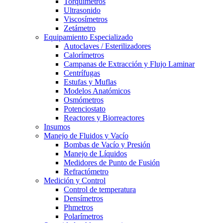
Torquímetros
Ultrasonido
Viscosímetros
Zetámetro
Equipamiento Especializado
Autoclaves / Esterilizadores
Calorímetros
Campanas de Extracción y Flujo Laminar
Centrífugas
Estufas y Muflas
Modelos Anatómicos
Osmómetros
Potenciostato
Reactores y Biorreactores
Insumos
Manejo de Fluidos y Vacío
Bombas de Vacío y Presión
Manejo de Líquidos
Medidores de Punto de Fusión
Refractómetro
Medición y Control
Control de temperatura
Densímetros
Phmetros
Polarímetros