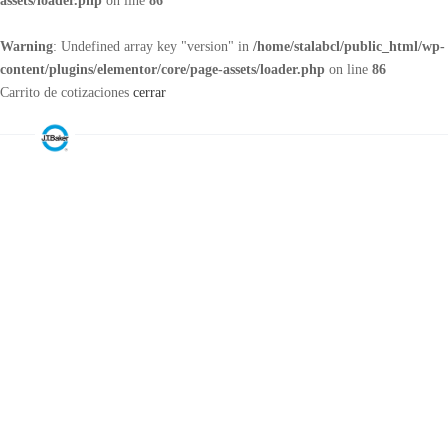
assets/loader.php
on line
86
Warning
: Undefined array key "version" in
/home/stalabcl/public_html/wp-
content/plugins/elementor/core/page-assets/loader.php
on line
86
Carrito de cotizaciones
cerrar