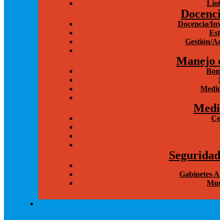
Lio
Docenci
Docencia/Inv
Est
Gestión/A
Manejo d
Bom
Medid
Medi
Co
Segurida
Gabinetes A
Mue