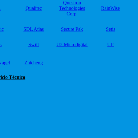
Questron
l
Qualitec
Technologies
RainWise
Corp.
ic
SDL Atlas
Secure Pak
Setis
s
Swift
U2 Microdigital
UP
Nagel
Zhicheng
icio Técnico