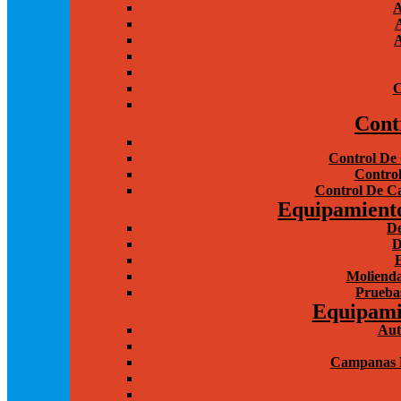
A
A
A
C
Cont
Control De 
Control
Control De Ca
Equipamiento
De
D
Molienda
Prueba
Equipami
Aut
Campanas D