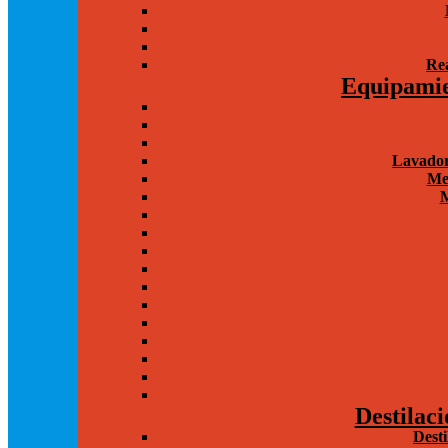
Rea
Equipamie
Lavador
Me
M
Destilaci
Dest