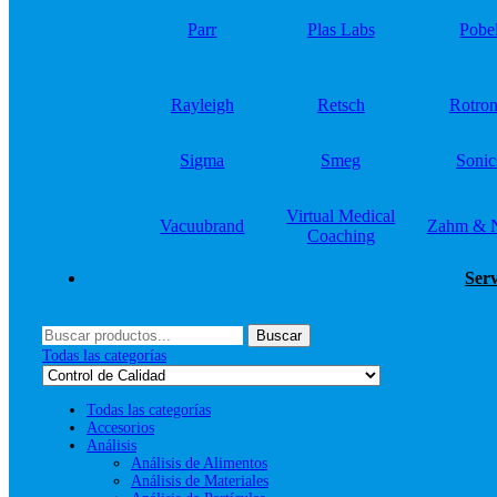
Parr
Plas Labs
Pobe
Rayleigh
Retsch
Rotron
Sigma
Smeg
Sonic
Virtual Medical
Vacuubrand
Zahm & 
Coaching
Serv
Menú
Buscar
Buscar
por:
Todas las categorías
Todas las categorías
Accesorios
Análisis
Análisis de Alimentos
Análisis de Materiales