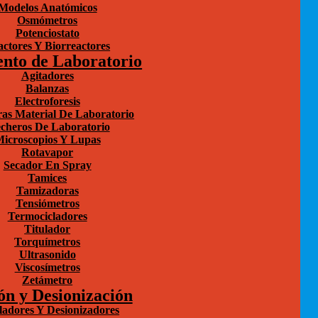
Modelos Anatómicos
Osmómetros
Potenciostato
ctores Y Biorreactores
nto de Laboratorio
Agitadores
Balanzas
Electroforesis
as Material De Laboratorio
cheros De Laboratorio
icroscopios Y Lupas
Rotavapor
Secador En Spray
Tamices
Tamizadoras
Tensiómetros
Termocicladores
Titulador
Torquímetros
Ultrasonido
Viscosímetros
Zetámetro
ón y Desionización
iladores Y Desionizadores