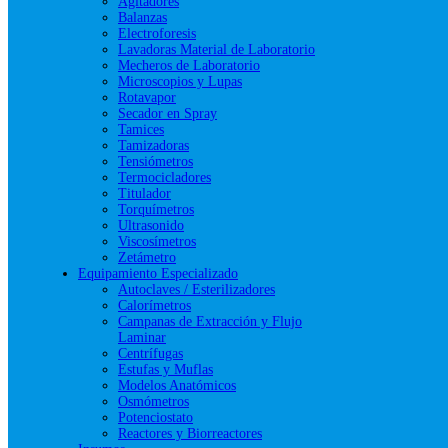
Agitadores
Balanzas
Electroforesis
Lavadoras Material de Laboratorio
Mecheros de Laboratorio
Microscopios y Lupas
Rotavapor
Secador en Spray
Tamices
Tamizadoras
Tensiómetros
Termocicladores
Titulador
Torquímetros
Ultrasonido
Viscosímetros
Zetámetro
Equipamiento Especializado
Autoclaves / Esterilizadores
Calorímetros
Campanas de Extracción y Flujo
Laminar
Centrífugas
Estufas y Muflas
Modelos Anatómicos
Osmómetros
Potenciostato
Reactores y Biorreactores