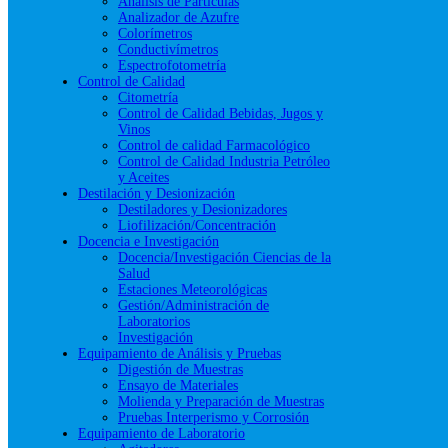
Análisis de Partículas
Analizador de Azufre
Colorímetros
Conductivímetros
Espectrofotometría
Control de Calidad
Citometría
Control de Calidad Bebidas, Jugos y
Vinos
Control de calidad Farmacológico
Control de Calidad Industria Petróleo
y Aceites
Destilación y Desionización
Destiladores y Desionizadores
Liofilización/Concentración
Docencia e Investigación
Docencia/Investigación Ciencias de la
Salud
Estaciones Meteorológicas
Gestión/Administración de
Laboratorios
Investigación
Equipamiento de Análisis y Pruebas
Digestión de Muestras
Ensayo de Materiales
Molienda y Preparación de Muestras
Pruebas Interperismo y Corrosión
Equipamiento de Laboratorio