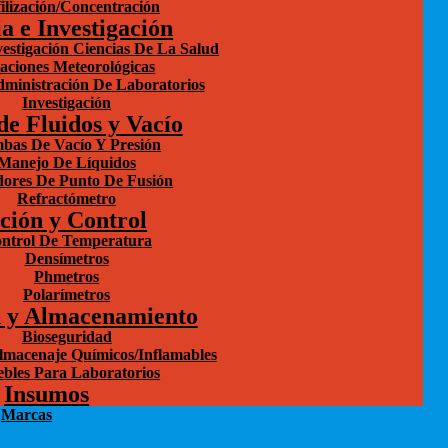
filización/Concentración
a e Investigación
estigación Ciencias De La Salud
aciones Meteorológicas
dministración De Laboratorios
Investigación
e Fluidos y Vacío
bas De Vacío Y Presión
Manejo De Líquidos
ores De Punto De Fusión
Refractómetro
ción y Control
ntrol De Temperatura
Densímetros
Phmetros
Polarímetros
d y Almacenamiento
Bioseguridad
lmacenaje Químicos/Inflamables
bles Para Laboratorios
Insumos
Marcas