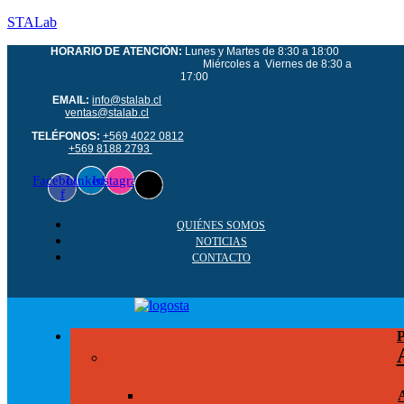
STALab
HORARIO DE ATENCIÓN:
Lunes y Martes de 8:30 a 18:00
Miércoles a Viernes de 8:30 a
17:00
EMAIL:
info@stalab.cl
ventas@stalab.cl
TELÉFONOS:
+569 4022 0812
+569 8188 2793
Facebook-
Linkedin
Instagram
f
QUIÉNES SOMOS
NOTICIAS
CONTACTO
P