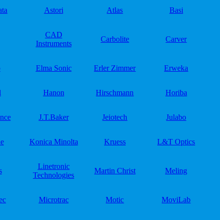
ta
Astori
Atlas
Basi
CAD
Carbolite
Carver
Instruments
b
Elma Sonic
Erler Zimmer
Erweka
l
Hanon
Hirschmann
Horiba
ence
J.T.Baker
Jeiotech
Julabo
e
Konica Minolta
Kruess
L&T Optics
Linetronic
s
Martin Christ
Meling
Technologies
ec
Microtrac
Motic
MoviLab