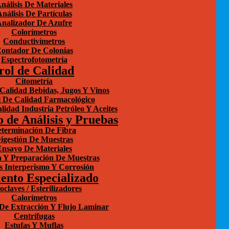
nálisis De Materiales
nálisis De Partículas
nalizador De Azufre
Colorímetros
Conductivímetros
ontador De Colonias
Espectrofotometría
rol de Calidad
Citometría
Calidad Bebidas, Jugos Y Vinos
 De Calidad Farmacológico
lidad Industria Petróleo Y Aceites
 de Análisis y Pruebas
terminación De Fibra
igestión De Muestras
Ensayo De Materiales
 Y Preparación De Muestras
s Interperismo Y Corrosión
ento Especializado
oclaves / Esterilizadores
Calorímetros
e Extracción Y Flujo Laminar
Centrífugas
Estufas Y Muflas