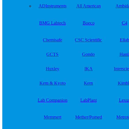
ADInstruments
All American
Ambida
BMG Labtech
Boeco
C4
Chemisafe
CSC Scientific
Ella
GCTS
Gondo
Hani
Huxley
IKA
Intersci
Kem & Kyoto
Kern
Kimbl
Lab Companion
LabPlant
Lexu
Memmert
Mether/Pomed
Metrot