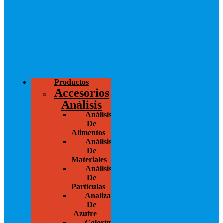
Productos
Accesorios
Análisis
Análisis
De
Alimentos
Análisis
De
Materiales
Análisis
De
Partículas
Analizador
De
Azufre
Colorímetros