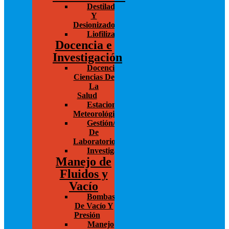
Destiladores
Y
Desionizadores
Liofilización/Concentración
Docencia e
Investigación
Docencia/Investigación
Ciencias De
La
Salud
Estaciones
Meteorológicas
Gestión/Administración
De
Laboratorios
Investigación
Manejo de
Fluidos y
Vacío
Bombas
De Vacío Y
Presión
Manejo