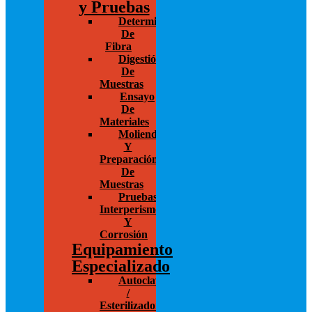
y Pruebas
Determinación
De
Fibra
Digestión
De
Muestras
Ensayo
De
Materiales
Molienda
Y
Preparación
De
Muestras
Pruebas
Interperismo
Y
Corrosión
Equipamiento
Especializado
Autoclaves
/
Esterilizadores