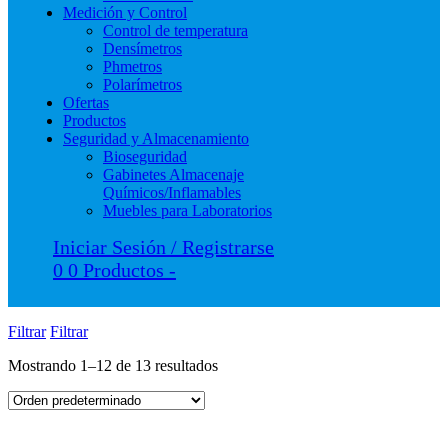
Medición y Control
Control de temperatura
Densímetros
Phmetros
Polarímetros
Ofertas
Productos
Seguridad y Almacenamiento
Bioseguridad
Gabinetes Almacenaje
Químicos/Inflamables
Muebles para Laboratorios
Iniciar Sesión / Registrarse
0
0 Productos
-
Filtrar
Filtrar
Mostrando 1–12 de 13 resultados