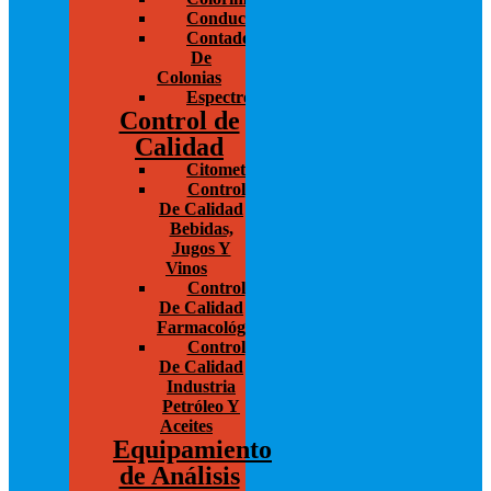
Conductivímetros
Contador
De
Colonias
Espectrofotometría
Control de
Calidad
Citometría
Control
De Calidad
Bebidas,
Jugos Y
Vinos
Control
De Calidad
Farmacológico
Control
De Calidad
Industria
Petróleo Y
Aceites
Equipamiento
de Análisis