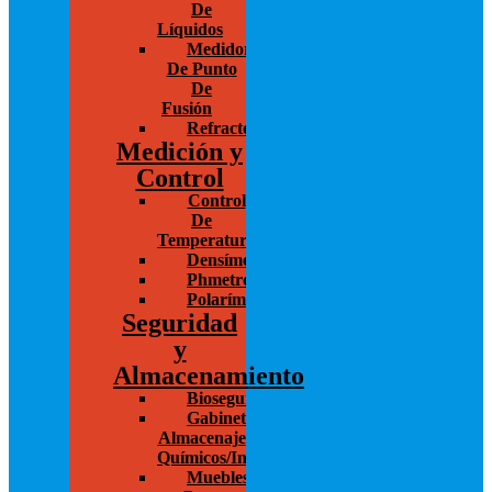
De
Líquidos
Medidores
De Punto
De
Fusión
Refractómetro
Medición y
Control
Control
De
Temperatura
Densímetros
Phmetros
Polarímetros
Seguridad
y
Almacenamiento
Bioseguridad
Gabinetes
Almacenaje
Químicos/Inflamables
Muebles