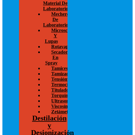
Material De
Laboratorio
Mecheros
De
Laboratorio
Microscopios
Y
Lupas
Rotavapor
Secador
En
Spray
Tamices
Tamizadoras
Tensiómetros
Termocicladores
Titulador
Torquímetros
Ultrasonido
Viscosímetros
Zetámetro
Destilación
y
Desionización