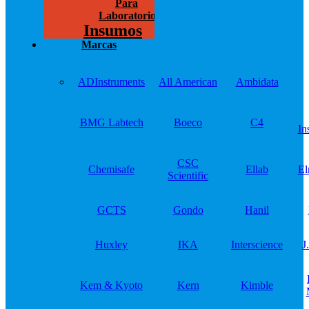
Para
Laboratorios
Insumos
Marcas
ADInstruments
All American
Ambidata
BMG Labtech
Boeco
C4
In
CSC
Chemisafe
Ellab
El
Scientific
GCTS
Gondo
Hanil
Huxley
IKA
Interscience
J
Kem & Kyoto
Kern
Kimble