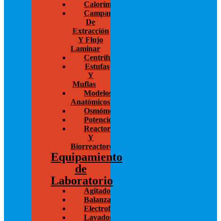
Calorímetros
Campanas
De
Extracción
Y Flujo
Laminar
Centrífugas
Estufas
Y
Muflas
Modelos
Anatómicos
Osmómetros
Potenciostato
Reactores
Y
Biorreactores
Equipamiento
de
Laboratorio
Agitadores
Balanzas
Electroforesis
Lavadoras