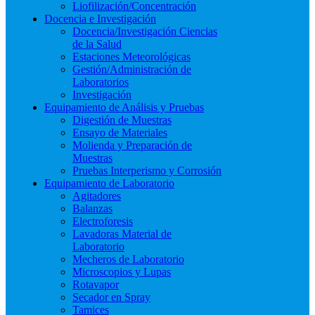
Liofilización/Concentración
Docencia e Investigación
Docencia/Investigación Ciencias
de la Salud
Estaciones Meteorológicas
Gestión/Administración de
Laboratorios
Investigación
Equipamiento de Análisis y Pruebas
Digestión de Muestras
Ensayo de Materiales
Molienda y Preparación de
Muestras
Pruebas Interperismo y Corrosión
Equipamiento de Laboratorio
Agitadores
Balanzas
Electroforesis
Lavadoras Material de
Laboratorio
Mecheros de Laboratorio
Microscopios y Lupas
Rotavapor
Secador en Spray
Tamices