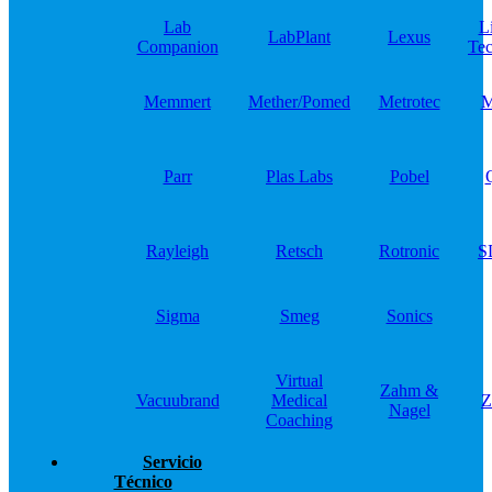
Lab
L
LabPlant
Lexus
Companion
Tec
Memmert
Mether/Pomed
Metrotec
M
Parr
Plas Labs
Pobel
Rayleigh
Retsch
Rotronic
S
Sigma
Smeg
Sonics
Virtual
Zahm &
Vacuubrand
Medical
Z
Nagel
Coaching
Servicio
Técnico