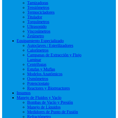
Tamizadoras
Tensiómetros
Termocicladores
Titulador
Torquímetros
Ultrasonido
Viscosímetros
Zetámetro
Equipamiento Especializado
Autoclaves / Esterilizadores
Calorímetros
Campanas de Extracción y Flujo
Laminar
Centrífugas
Estufas y Muflas
Modelos Anatómicos
Osmómetros
Potenciostato
Reactores y Biorreactores
Insumos
Manejo de Fluidos y Vacío
Bombas de Vacío y Presión
Manejo de Líquidos
Medidores de Punto de Fusión
Refractómetro