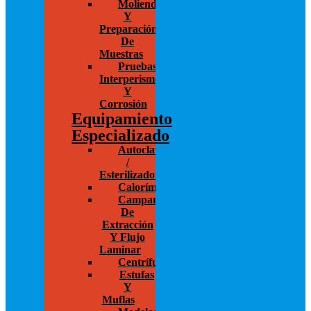
Molienda
Y
Preparación
De
Muestras
Pruebas
Interperismo
Y
Corrosión
Equipamiento
Especializado
Autoclaves
/
Esterilizadores
Calorímetros
Campanas
De
Extracción
Y Flujo
Laminar
Centrífugas
Estufas
Y
Muflas