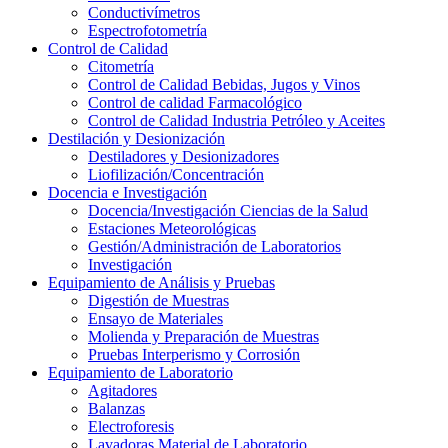
Conductivímetros
Espectrofotometría
Control de Calidad
Citometría
Control de Calidad Bebidas, Jugos y Vinos
Control de calidad Farmacológico
Control de Calidad Industria Petróleo y Aceites
Destilación y Desionización
Destiladores y Desionizadores
Liofilización/Concentración
Docencia e Investigación
Docencia/Investigación Ciencias de la Salud
Estaciones Meteorológicas
Gestión/Administración de Laboratorios
Investigación
Equipamiento de Análisis y Pruebas
Digestión de Muestras
Ensayo de Materiales
Molienda y Preparación de Muestras
Pruebas Interperismo y Corrosión
Equipamiento de Laboratorio
Agitadores
Balanzas
Electroforesis
Lavadoras Material de Laboratorio