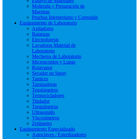
Ensayo de Materiales
Molienda y Preparación de
Muestras
Pruebas Interperismo y Corrosión
Equipamiento de Laboratorio
Agitadores
Balanzas
Electroforesis
Lavadoras Material de
Laboratorio
Mecheros de Laboratorio
Microscopios y Lupas
Rotavapor
Secador en Spray
Tamices
Tamizadoras
Tensiómetros
Termocicladores
Titulador
Torquímetros
Ultrasonido
Viscosímetros
Zetámetro
Equipamiento Especializado
Autoclaves / Esterilizadores