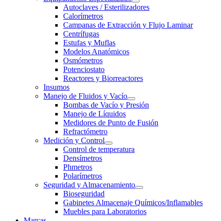
Autoclaves / Esterilizadores
Calorímetros
Campanas de Extracción y Flujo Laminar
Centrífugas
Estufas y Muflas
Modelos Anatómicos
Osmómetros
Potenciostato
Reactores y Biorreactores
Insumos
Manejo de Fluidos y Vacío
Bombas de Vacío y Presión
Manejo de Líquidos
Medidores de Punto de Fusión
Refractómetro
Medición y Control
Control de temperatura
Densímetros
Phmetros
Polarímetros
Seguridad y Almacenamiento
Bioseguridad
Gabinetes Almacenaje Químicos/Inflamables
Muebles para Laboratorios
Marcas