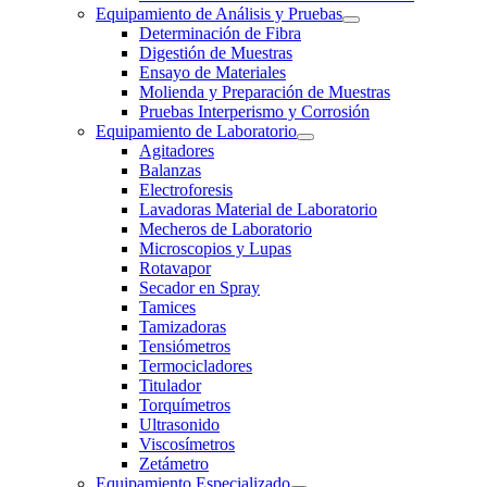
Equipamiento de Análisis y Pruebas
Determinación de Fibra
Digestión de Muestras
Ensayo de Materiales
Molienda y Preparación de Muestras
Pruebas Interperismo y Corrosión
Equipamiento de Laboratorio
Agitadores
Balanzas
Electroforesis
Lavadoras Material de Laboratorio
Mecheros de Laboratorio
Microscopios y Lupas
Rotavapor
Secador en Spray
Tamices
Tamizadoras
Tensiómetros
Termocicladores
Titulador
Torquímetros
Ultrasonido
Viscosímetros
Zetámetro
Equipamiento Especializado