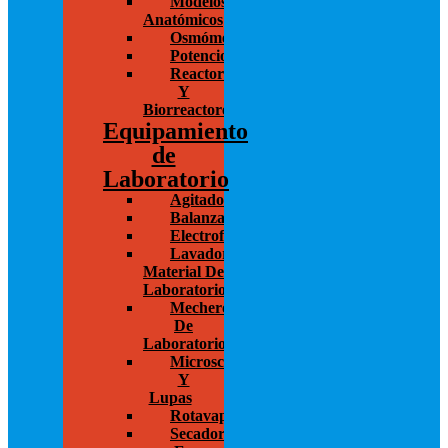
Modelos
Anatómicos
Osmómetros
Potenciostato
Reactores
Y
Biorreactores
Equipamiento
de
Laboratorio
Agitadores
Balanzas
Electroforesis
Lavadoras
Material De
Laboratorio
Mecheros
De
Laboratorio
Microscopios
Y
Lupas
Rotavapor
Secador