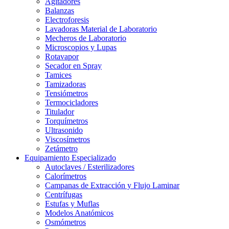
Agitadores
Balanzas
Electroforesis
Lavadoras Material de Laboratorio
Mecheros de Laboratorio
Microscopios y Lupas
Rotavapor
Secador en Spray
Tamices
Tamizadoras
Tensiómetros
Termocicladores
Titulador
Torquímetros
Ultrasonido
Viscosímetros
Zetámetro
Equipamiento Especializado
Autoclaves / Esterilizadores
Calorímetros
Campanas de Extracción y Flujo Laminar
Centrífugas
Estufas y Muflas
Modelos Anatómicos
Osmómetros