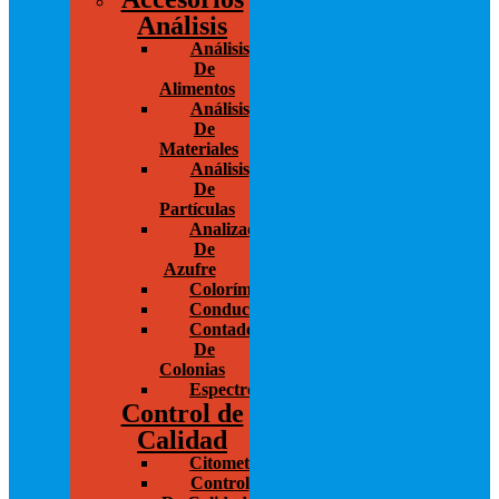
Análisis
Análisis
De
Alimentos
Análisis
De
Materiales
Análisis
De
Partículas
Analizador
De
Azufre
Colorímetros
Conductivímetros
Contador
De
Colonias
Espectrofotometría
Control de
Calidad
Citometría
Control