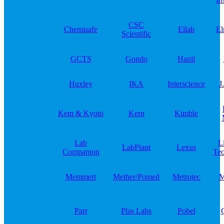
CSC
Chemisafe
Ellab
El
Scientific
GCTS
Gondo
Hanil
Huxley
IKA
Interscience
J
Kem & Kyoto
Kern
Kimble
Lab
L
LabPlant
Lexus
Companion
Tec
Memmert
Mether/Pomed
Metrotec
M
Parr
Plas Labs
Pobel