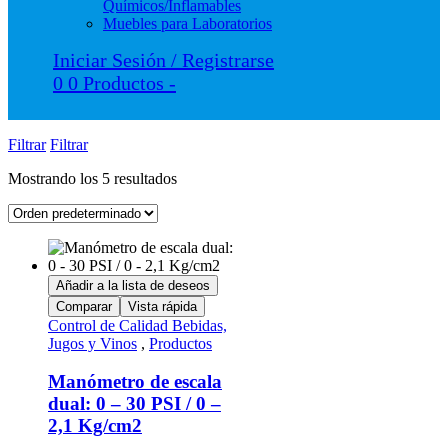
Químicos/Inflamables
Muebles para Laboratorios
Iniciar Sesión / Registrarse
0
0 Productos
-
Filtrar
Filtrar
Mostrando los 5 resultados
Añadir a la lista de deseos
Comparar
Vista rápida
Control de Calidad Bebidas,
Jugos y Vinos
,
Productos
Manómetro de escala
dual: 0 – 30 PSI / 0 –
2,1 Kg/cm2