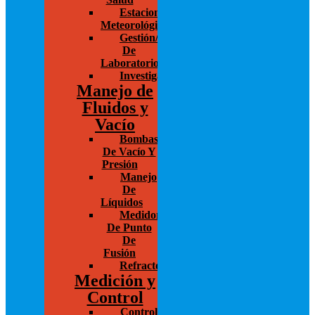
Estaciones
Meteorológicas
Gestión/Administración
De
Laboratorios
Investigación
Manejo de
Fluidos y
Vacío
Bombas
De Vacío Y
Presión
Manejo
De
Líquidos
Medidores
De Punto
De
Fusión
Refractómetro
Medición y
Control
Control