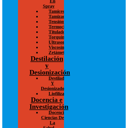
En
Spray
Tamices
Tamizadoras
Tensiómetros
Termocicladores
Titulador
Torquímetros
Ultrasonido
Viscosímetros
Zetámetro
Destilación
y
Desionización
Destiladores
Y
Desionizadores
Liofilización/Concentración
Docencia e
Investigación
Docencia/Investigación
Ciencias De
La
Salud