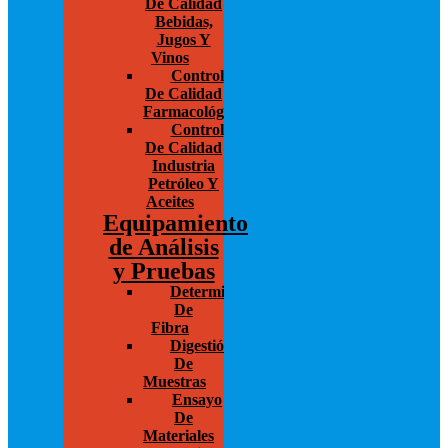
De Calidad
Bebidas,
Jugos Y
Vinos
Control
De Calidad
Farmacológico
Control
De Calidad
Industria
Petróleo Y
Aceites
Equipamiento
de Análisis
y Pruebas
Determinación
De
Fibra
Digestión
De
Muestras
Ensayo
De
Materiales