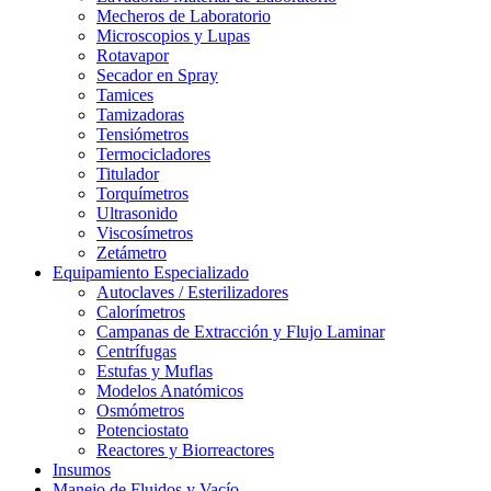
Mecheros de Laboratorio
Microscopios y Lupas
Rotavapor
Secador en Spray
Tamices
Tamizadoras
Tensiómetros
Termocicladores
Titulador
Torquímetros
Ultrasonido
Viscosímetros
Zetámetro
Equipamiento Especializado
Autoclaves / Esterilizadores
Calorímetros
Campanas de Extracción y Flujo Laminar
Centrífugas
Estufas y Muflas
Modelos Anatómicos
Osmómetros
Potenciostato
Reactores y Biorreactores
Insumos
Manejo de Fluidos y Vacío