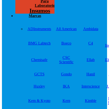
Para
Laboratorios
Insumos
Marcas
ADInstruments
All American
Ambidata
BMG Labtech
Boeco
C4
In
CSC
Chemisafe
Ellab
El
Scientific
GCTS
Gondo
Hanil
Huxley
IKA
Interscience
J
Kem & Kyoto
Kern
Kimble