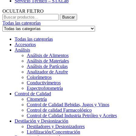
Servicio Técnico – STALab
OCULTAR FILTRO
Buscar
Buscar
por:
Todas las categorías
Todas las categorías
Accesorios
Análisis
Análisis de Alimentos
Análisis de Materiales
Análisis de Partículas
Analizador de Azufre
Colorímetros
Conductivímetros
Espectrofotometría
Control de Calidad
Citometría
Control de Calidad Bebidas, Jugos y Vinos
Control de calidad Farmacológico
Control de Calidad Industria Petróleo y Aceites
Destilación y Desionización
Destiladores y Desionizadores
Liofilización/Concentración