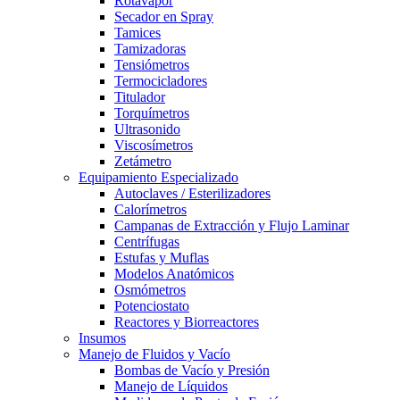
Rotavapor
Secador en Spray
Tamices
Tamizadoras
Tensiómetros
Termocicladores
Titulador
Torquímetros
Ultrasonido
Viscosímetros
Zetámetro
Equipamiento Especializado
Autoclaves / Esterilizadores
Calorímetros
Campanas de Extracción y Flujo Laminar
Centrífugas
Estufas y Muflas
Modelos Anatómicos
Osmómetros
Potenciostato
Reactores y Biorreactores
Insumos
Manejo de Fluidos y Vacío
Bombas de Vacío y Presión
Manejo de Líquidos