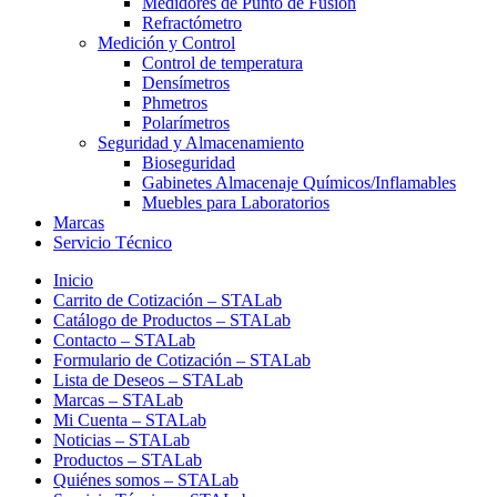
Medidores de Punto de Fusión
Refractómetro
Medición y Control
Control de temperatura
Densímetros
Phmetros
Polarímetros
Seguridad y Almacenamiento
Bioseguridad
Gabinetes Almacenaje Químicos/Inflamables
Muebles para Laboratorios
Marcas
Servicio Técnico
Inicio
Carrito de Cotización – STALab
Catálogo de Productos – STALab
Contacto – STALab
Formulario de Cotización – STALab
Lista de Deseos – STALab
Marcas – STALab
Mi Cuenta – STALab
Noticias – STALab
Productos – STALab
Quiénes somos – STALab