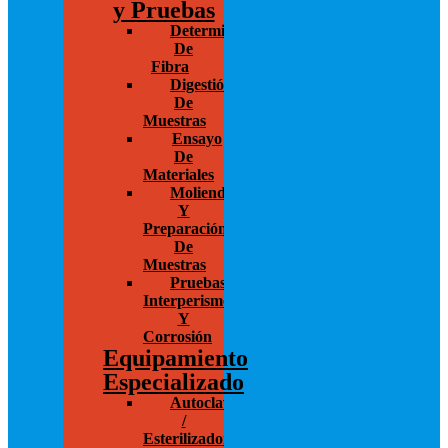
y Pruebas
Determinación
De
Fibra
Digestión
De
Muestras
Ensayo
De
Materiales
Molienda
Y
Preparación
De
Muestras
Pruebas
Interperismo
Y
Corrosión
Equipamiento
Especializado
Autoclaves
/
Esterilizadores