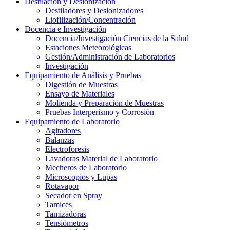
Destilación y Desionización
Destiladores y Desionizadores
Liofilización/Concentración
Docencia e Investigación
Docencia/Investigación Ciencias de la Salud
Estaciones Meteorológicas
Gestión/Administración de Laboratorios
Investigación
Equipamiento de Análisis y Pruebas
Digestión de Muestras
Ensayo de Materiales
Molienda y Preparación de Muestras
Pruebas Interperismo y Corrosión
Equipamiento de Laboratorio
Agitadores
Balanzas
Electroforesis
Lavadoras Material de Laboratorio
Mecheros de Laboratorio
Microscopios y Lupas
Rotavapor
Secador en Spray
Tamices
Tamizadoras
Tensiómetros