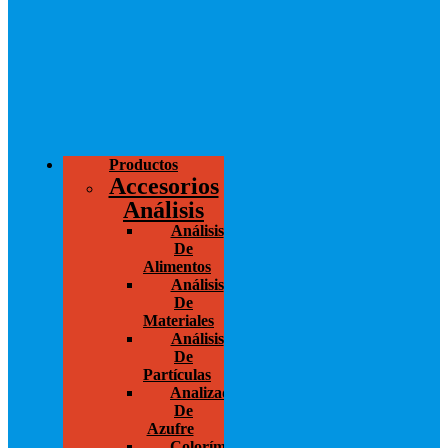
Productos
Accesorios
Análisis
Análisis
De
Alimentos
Análisis
De
Materiales
Análisis
De
Partículas
Analizador
De
Azufre
Colorímetros