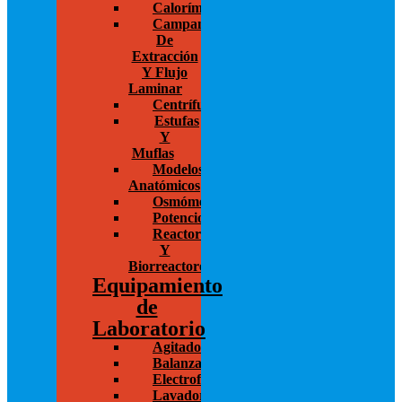
Calorímetros
Campanas
De
Extracción
Y Flujo
Laminar
Centrífugas
Estufas
Y
Muflas
Modelos
Anatómicos
Osmómetros
Potenciostato
Reactores
Y
Biorreactores
Equipamiento
de
Laboratorio
Agitadores
Balanzas
Electroforesis
Lavadoras