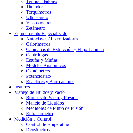
Termocicladores
Titulador
Torquímetros
Ultrasonido
Viscosímetros
Zetámetro
Equipamiento Especializado
Autoclaves / Esterilizadores
Calorímetros
Campanas de Extracción y Flujo Laminar
Centrífugas
Estufas y Muflas
Modelos Anatómicos
Osmómetros
Potenciostato
Reactores y Biorreactores
Insumos
Manejo de Fluidos y Vacío
Bombas de Vacío y Presión
Manejo de Líquidos
Medidores de Punto de Fusión
Refractómetro
Medición y Control
Control de temperatura
Densímetros