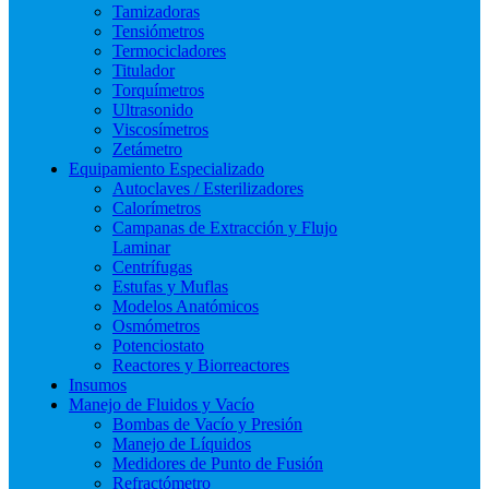
Tamizadoras
Tensiómetros
Termocicladores
Titulador
Torquímetros
Ultrasonido
Viscosímetros
Zetámetro
Equipamiento Especializado
Autoclaves / Esterilizadores
Calorímetros
Campanas de Extracción y Flujo
Laminar
Centrífugas
Estufas y Muflas
Modelos Anatómicos
Osmómetros
Potenciostato
Reactores y Biorreactores
Insumos
Manejo de Fluidos y Vacío
Bombas de Vacío y Presión
Manejo de Líquidos
Medidores de Punto de Fusión
Refractómetro