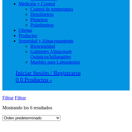
Medición y Control
Control de temperatura
Densímetros
Phmetros
Polarímetros
Ofertas
Productos
Seguridad y Almacenamiento
Bioseguridad
Gabinetes Almacenaje
Químicos/Inflamables
Muebles para Laboratorios
Iniciar Sesión / Registrarse
0
0 Productos
-
Filtrar
Filtrar
Mostrando los 6 resultados