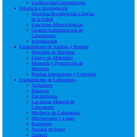
Liofilización/Concentración
Docencia e Investigación
Docencia/Investigación Ciencias
de la Salud
Estaciones Meteorológicas
Gestión/Administración de
Laboratorios
Investigación
Equipamiento de Análisis y Pruebas
Digestión de Muestras
Ensayo de Materiales
Molienda y Preparación de
Muestras
Pruebas Interperismo y Corrosión
Equipamiento de Laboratorio
Agitadores
Balanzas
Electroforesis
Lavadoras Material de
Laboratorio
Mecheros de Laboratorio
Microscopios y Lupas
Rotavapor
Secador en Spray
Tamices