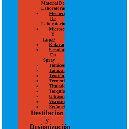
Material De
Laboratorio
Mecheros
De
Laboratorio
Microscopios
Y
Lupas
Rotavapor
Secador
En
Spray
Tamices
Tamizadoras
Tensiómetros
Termocicladores
Titulador
Torquímetros
Ultrasonido
Viscosímetros
Zetámetro
Destilación
y
Desionización