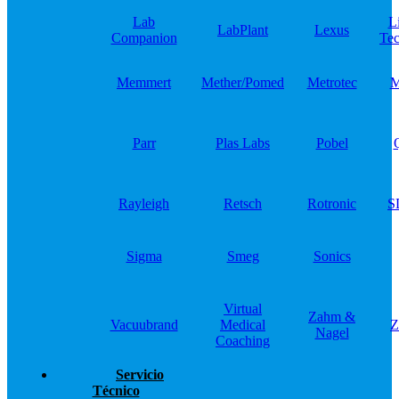
Lab
L
LabPlant
Lexus
Companion
Tec
Memmert
Mether/Pomed
Metrotec
M
Parr
Plas Labs
Pobel
Rayleigh
Retsch
Rotronic
S
Sigma
Smeg
Sonics
Virtual
Zahm &
Vacuubrand
Medical
Z
Nagel
Coaching
Servicio
Técnico