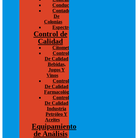
Conductivímetros
Contador
De
Colonias
Espectrofotometría
Control de
Calidad
Citometría
Control
De Calidad
Bebidas,
Jugos Y
Vinos
Control
De Calidad
Farmacológico
Control
De Calidad
Industria
Petróleo Y
Aceites
Equipamiento
de Análisis