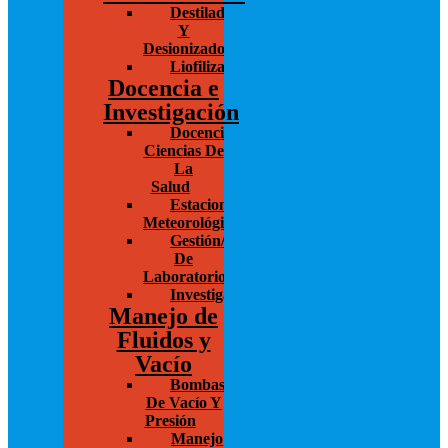
Destiladores
Y
Desionizadores
Liofilización/Concentración
Docencia e
Investigación
Docencia/Investigación
Ciencias De
La
Salud
Estaciones
Meteorológicas
Gestión/Administración
De
Laboratorios
Investigación
Manejo de
Fluidos y
Vacío
Bombas
De Vacío Y
Presión
Manejo