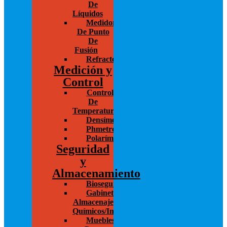
De
Líquidos
Medidores
De Punto
De
Fusión
Refractómetro
Medición y
Control
Control
De
Temperatura
Densímetros
Phmetros
Polarímetros
Seguridad
y
Almacenamiento
Bioseguridad
Gabinetes
Almacenaje
Químicos/Inflamables
Muebles