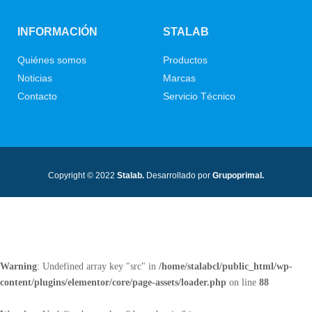
INFORMACIÓN
STALAB
Quiénes somos
Productos
Noticias
Marcas
Contacto
Servicio Técnico
Copyright © 2022
Stalab.
Desarrollado por
Grupoprimal.
Warning
: Undefined array key "src" in
/home/stalabcl/public_html/wp-
content/plugins/elementor/core/page-assets/loader.php
on line
88