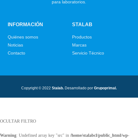
para laboratorios.
INFORMACIÓN
STALAB
Quiénes somos
Productos
Noticias
Marcas
Contacto
Servicio Técnico
Copyright © 2022
Stalab.
Desarrollado por
Grupoprimal.
OCULTAR FILTRO
Warning
: Undefined array key "src" in
/home/stalabcl/public_html/wp-