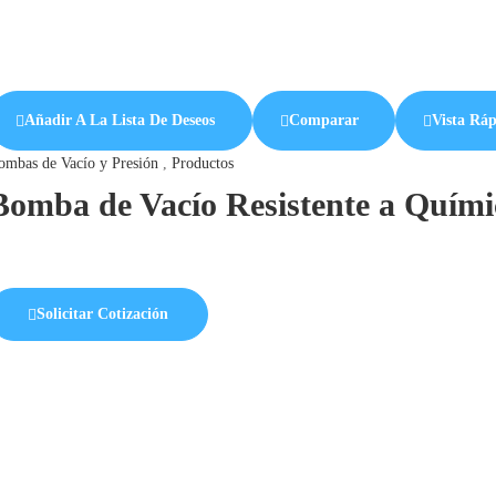
Añadir A La Lista De Deseos
Comparar
Vista Rá
ombas de Vacío y Presión
,
Productos
Bomba de Vacío Resistente a Quím
Solicitar Cotización