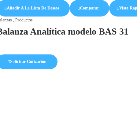
Añadir A La Lista De Deseos
Comparar
Vista Rá
alanzas
,
Productos
Balanza Analítica modelo BAS 31
Solicitar Cotización