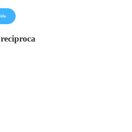
pida
reciproca