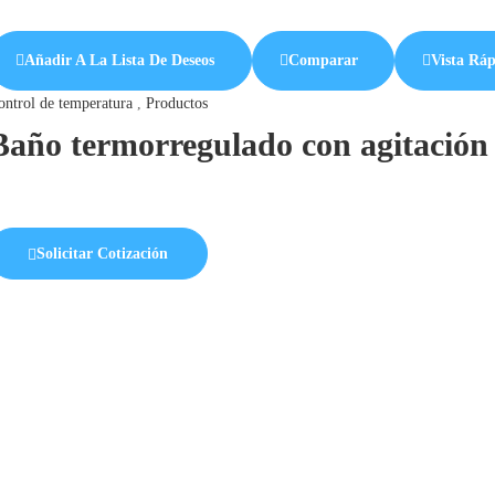
Añadir A La Lista De Deseos
Comparar
Vista Rá
ontrol de temperatura
,
Productos
Baño termorregulado con agitación 
Solicitar Cotización