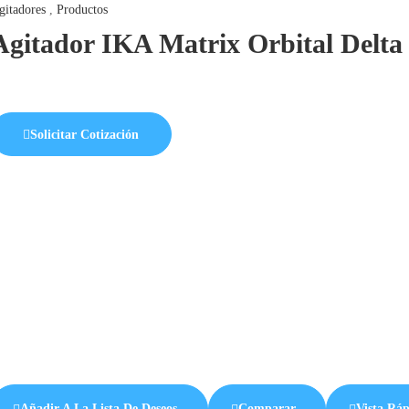
gitadores
,
Productos
Agitador IKA Matrix Orbital Delta
Solicitar Cotización
Añadir A La Lista De Deseos
Comparar
Vista Rá