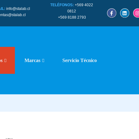
TELÉFONOS:
+569 4022
IL:
info@stalab.cl
0812
entas@stalab.cl
+569 8188 2793
os
Marcas
Servicio Técnico