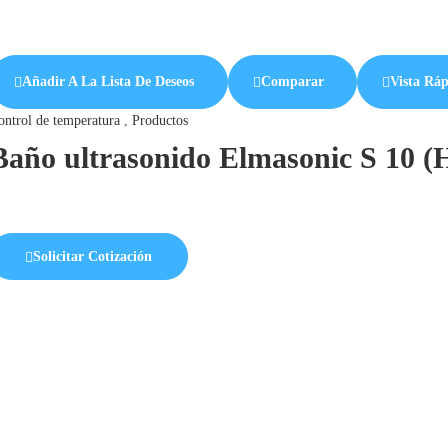
Añadir A La Lista De Deseos
Comparar
Vista Rá
ontrol de temperatura
,
Productos
Baño ultrasonido Elmasonic S 10 (
Solicitar Cotización