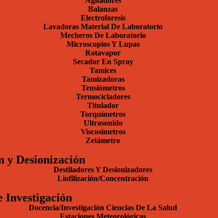
Agitadores
Balanzas
Electroforesis
Lavadoras Material De Laboratorio
Mecheros De Laboratorio
Microscopios Y Lupas
Rotavapor
Secador En Spray
Tamices
Tamizadoras
Tensiómetros
Termocicladores
Titulador
Torquímetros
Ultrasonido
Viscosímetros
Zetámetro
n y Desionización
Destiladores Y Desionizadores
Liofilización/Concentración
e Investigación
Docencia/Investigación Ciencias De La Salud
Estaciones Meteorológicas