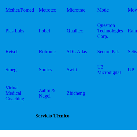
Mether/Pomed
Metrotec
Microtrac
Motic
Mov
Questron
Plas Labs
Pobel
Qualitec
Technologies
Rai
Corp.
Retsch
Rotronic
SDL Atlas
Secure Pak
Setis
U2
Smeg
Sonics
Swift
UP
Microdigital
Virtual
Zahm &
Medical
Zhicheng
Nagel
Coaching
Servicio Técnico