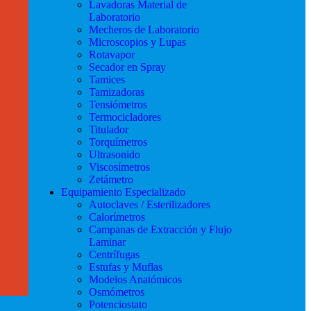
Lavadoras Material de
Laboratorio
Mecheros de Laboratorio
Microscopios y Lupas
Rotavapor
Secador en Spray
Tamices
Tamizadoras
Tensiómetros
Termocicladores
Titulador
Torquímetros
Ultrasonido
Viscosímetros
Zetámetro
Equipamiento Especializado
Autoclaves / Esterilizadores
Calorímetros
Campanas de Extracción y Flujo
Laminar
Centrífugas
Estufas y Muflas
Modelos Anatómicos
Osmómetros
Potenciostato