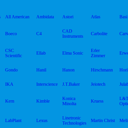
s
All American
Ambidata
Astori
Atlas
Basi
CAD
Boeco
C4
Carbolite
Carv
Instruments
CSC
Erler
Ellab
Elma Sonic
Erw
Scientific
Zimmer
Gondo
Hanil
Hanon
Hirschmann
Hori
IKA
Interscience
J.T.Baker
Jeiotech
Jula
Konica
L&
Kern
Kimble
Kruess
Minolta
Opti
Linetronic
LabPlant
Lexus
Martin Christ
Meli
Technologies