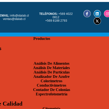
TELÉFONOS:
+569 4022
EMAIL:
info@stalab.cl
0812
ventas@stalab.cl
+569 8188 2793
Productos
s
Análisis De Alimentos
Análisis De Materiales
Análisis De Partículas
Analizador De Azufre
Colorímetros
Conductivímetros
Contador De Colonias
Espectrofotometría
e Calidad
Citometría