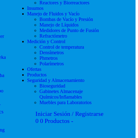
Reactores y Biorreactores
Insumos
Manejo de Fluidos y Vacío
Bombas de Vacío y Presión
Manejo de Líquidos
Medidores de Punto de Fusión
Refractómetro
er
Medición y Control
Control de temperatura
Densímetros
eka
Phmetros
Polarímetros
Ofertas
Productos
ba
Seguridad y Almacenamiento
Bioseguridad
bo
Gabinetes Almacenaje
Químicos/Inflamables
Muebles para Laboratorios
T
cs
Iniciar Sesión / Registrarse
0
0 Productos
-
ng