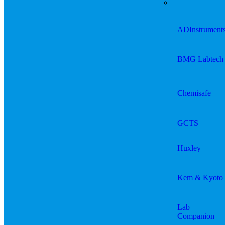
ADInstrument
BMG Labtech
Chemisafe
GCTS
Huxley
Kem & Kyoto
Lab
Companion