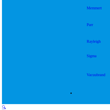
Memmert
Parr
Rayleigh
Sigma
Vacuubrand
🔍