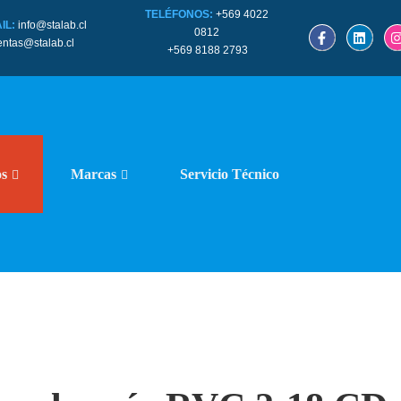
TELÉFONOS:
+569 4022
IL:
info@stalab.cl
0812
entas@stalab.cl
+569 8188 2793
os
Marcas
Servicio Técnico