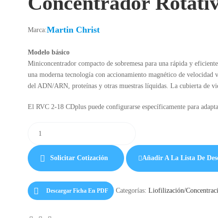
Concentrador Rotativ
Martin Christ
Marca:
Modelo básico
Miniconcentrador compacto de sobremesa para una rápida y eficiente 
una moderna tecnología con accionamiento magnético de velocidad var
del ADN/ARN, proteínas y otras muestras líquidas. La cubierta de v
El RVC 2-18 CDplus puede configurarse específicamente para adaptars
Solicitar Cotización
Añadir A La Lista De Des
Categorías:
Liofilización/Concentrac
Descargar Ficha En PDF