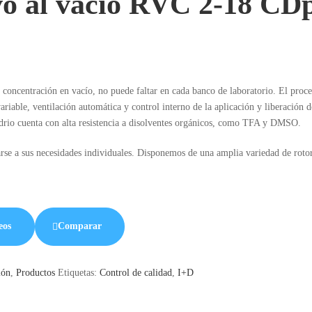
o al vacío RVC 2-18 CD
concentración en vacío, no puede faltar en cada banco de laboratorio. El proce
iable, ventilación automática y control interno de la aplicación y liberación
idrio cuenta con alta resistencia a disolventes orgánicos, como TFA y DMSO.
e a sus necesidades individuales. Disponemos de una amplia variedad de rotor
eos
Comparar
ión
,
Productos
Etiquetas:
Control de calidad
,
I+D