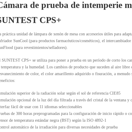
Cámara de prueba de intemperie m
SUNTEST CPS+
a práctica unidad de lámpara de xenón de mesa con accesorios útiles para adap
nfriador SunCool (para productos farmacéuticos/cosméticos), el intercambiador
unFlood (para revestimientos/selladores).
l SUNTEST CPS+ se utiliza para poner a prueba en un período de corto los cambi
a temperatura y la humedad. Los cambios de producto que suceden al aire libre 
esvanecimiento de color, el color amarillento adquirido o fisuración, a menudo 
eneficios:
imulación superior de la radiación solar según el sol de referencia CIE85
mulación opcional de la luz del día filtrada a través del cristal de la ventana y 
terfaz fácil de usar con 11 idiomas seleccionables
ruebas de 300 horas preprogramadas para la configuración de inicio rápido o c
ensor de temperatura estándar negra (BST) según la ISO 4892-1
ontrol automático de la irradiación para diversas necesidades de prueba