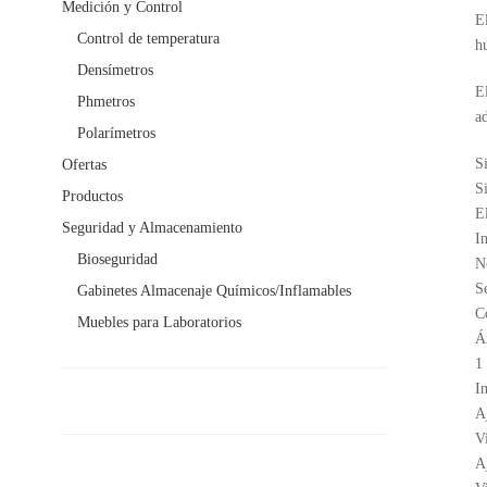
Medición y Control
El
Control de temperatura
h
Densímetros
E
Phmetros
a
Polarímetros
S
Ofertas
Si
Productos
E
Seguridad y Almacenamiento
In
Bioseguridad
N
S
Gabinetes Almacenaje Químicos/Inflamables
C
Muebles para Laboratorios
Á
1
In
A
V
A