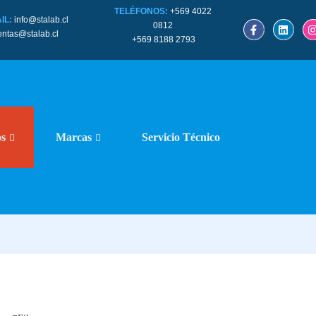
TELÉFONOS:
+569 4022
IL:
info@stalab.cl
0812
entas@stalab.cl
+569 8188 2793
os
Marcas
Servicio Técnico