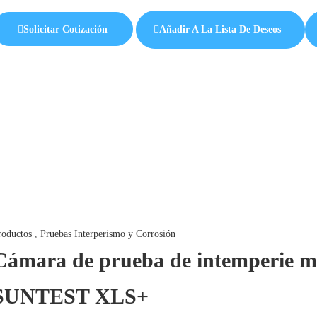
Solicitar Cotización
Añadir A La Lista De Deseos
roductos
,
Pruebas Interperismo y Corrosión
Cámara de prueba de intemperie m
SUNTEST XLS+