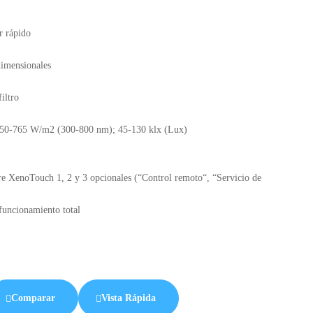
r rápido
dimensionales
iltro
250-765 W/m2 (300-800 nm); 45-130 klx (Lux)
are XenoTouch 1, 2 y 3 opcionales (“Control remoto“, “Servicio de
funcionamiento total
Comparar
Vista Rápida