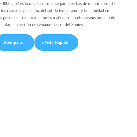
e 3000 cm2 es la mejor en su clase para pruebas de muestras en 3D.
ctos causados por la luz del sol, la temperatura y la humedad en un
res puede ocurrir durante meses o años, como el desvanecimiento de
simular en cuestión de semanas dentro del Suntest.
Comparar
Vista Rápida