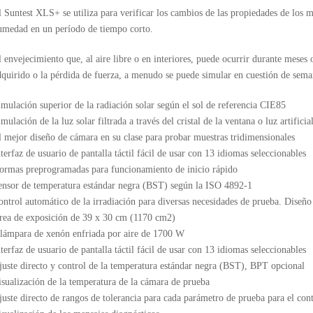
 Suntest XLS+ se utiliza para verificar los cambios de las propiedades de los ma
umedad en un período de tiempo corto.
l envejecimiento que, al aire libre o en interiores, puede ocurrir durante meses
dquirido o la pérdida de fuerza, a menudo se puede simular en cuestión de se
imulación superior de la radiación solar según el sol de referencia CIE85
mulación de la luz solar filtrada a través del cristal de la ventana o luz artific
l mejor diseño de cámara en su clase para probar muestras tridimensionales
terfaz de usuario de pantalla táctil fácil de usar con 13 idiomas seleccionables
ormas preprogramadas para funcionamiento de inicio rápido
ensor de temperatura estándar negra (BST) según la ISO 4892-1
ontrol automático de la irradiación para diversas necesidades de prueba. Diseñ
rea de exposición de 39 x 30 cm (1170 cm2)
 lámpara de xenón enfriada por aire de 1700 W
terfaz de usuario de pantalla táctil fácil de usar con 13 idiomas seleccionables
juste directo y control de la temperatura estándar negra (BST), BPT opcional
isualización de la temperatura de la cámara de prueba
juste directo de rangos de tolerancia para cada parámetro de prueba para el con