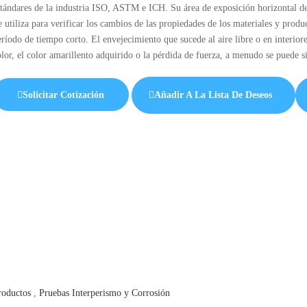
stándares de la industria ISO, ASTM e ICH. Su área de exposición horizontal d
e utiliza para verificar los cambios de las propiedades de los materiales y produ
eríodo de tiempo corto. El envejecimiento que sucede al aire libre o en interio
olor, el color amarillento adquirido o la pérdida de fuerza, a menudo se puede 
Solicitar Cotización
Añadir A La Lista De Deseos
roductos
,
Pruebas Interperismo y Corrosión