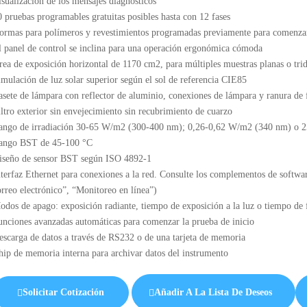
isualización de los mensajes diagnósticos
0 pruebas programables gratuitas posibles hasta con 12 fases
ormas para polímeros y revestimientos programadas previamente para comenza
l panel de control se inclina para una operación ergonómica cómoda
rea de exposición horizontal de 1170 cm2, para múltiples muestras planas o tri
imulación de luz solar superior según el sol de referencia CIE85
asete de lámpara con reflector de aluminio, conexiones de lámpara y ranura de f
iltro exterior sin envejecimiento sin recubrimiento de cuarzo
ango de irradiación 30-65 W/m2 (300-400 nm); 0,26-0,62 W/m2 (340 nm) o 
ango BST de 45-100 °C
iseño de sensor BST según ISO 4892-1
nterfaz Ethernet para conexiones a la red. Consulte los complementos de softw
orreo electrónico”, “Monitoreo en línea”)
odos de apago: exposición radiante, tiempo de exposición a la luz o tiempo de 
unciones avanzadas automáticas para comenzar la prueba de inicio
escarga de datos a través de RS232 o de una tarjeta de memoria
hip de memoria interna para archivar datos del instrumento
Solicitar Cotización
Añadir A La Lista De Deseos