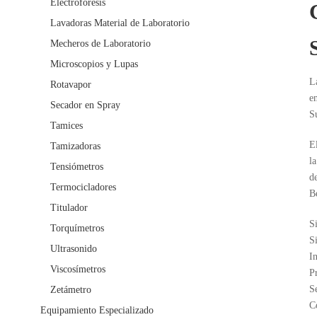
Electroforesis
Lavadoras Material de Laboratorio
Mecheros de Laboratorio
Microscopios y Lupas
L
Rotavapor
e
Secador en Spray
S
Tamices
E
Tamizadoras
l
Tensiómetros
d
Termocicladores
B
Titulador
S
Torquímetros
Si
Ultrasonido
In
Viscosímetros
P
S
Zetámetro
C
Equipamiento Especializado