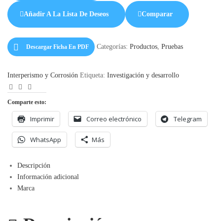
Añadir A La Lista De Deseos
Comparar
Categorías:
Productos
,
Pruebas
Descargar Ficha En PDF
Interperismo y Corrosión
Etiqueta:
Investigación y desarrollo
Facebook
LinkedIn
Correo
Electrónico
Comparte esto:
Imprimir
Correo electrónico
Telegram
WhatsApp
Más
Descripción
Información adicional
Marca