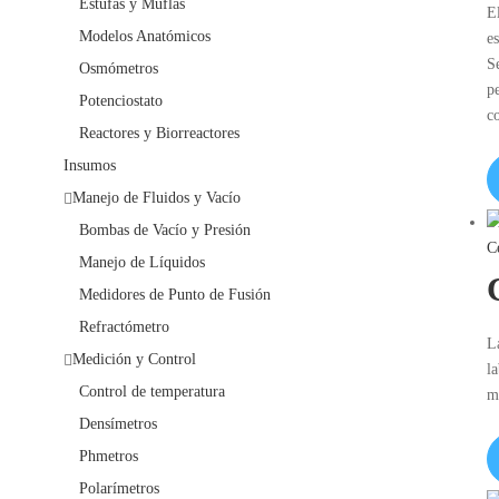
Estufas y Muflas
E
Modelos Anatómicos
e
S
Osmómetros
p
Potenciostato
c
Reactores y Biorreactores
Insumos
Manejo de Fluidos y Vacío
Bombas de Vacío y Presión
C
Manejo de Líquidos
Medidores de Punto de Fusión
Refractómetro
L
Medición y Control
l
Control de temperatura
mu
Densímetros
Phmetros
Polarímetros