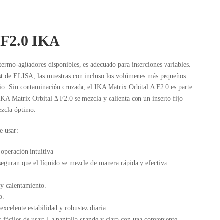
 F2.0 IKA
ermo-agitadores disponibles, es adecuado para inserciones variables.
st de ELISA, las muestras con incluso los volúmenes más pequeños
rio. Sin contaminación cruzada, el IKA Matrix Orbital Δ F2.0 es parte
IKA Matrix Orbital Δ F2.0 se mezcla y calienta con un inserto fijo
ezcla óptimo.
e usar:
operación intuitiva
seguran que el líquido se mezcle de manera rápida y efectiva
.
 y calentamiento.
o.
xcelente estabilidad y robustez diaria
fáciles de usar: La pantalla grande y clara con una conveniente