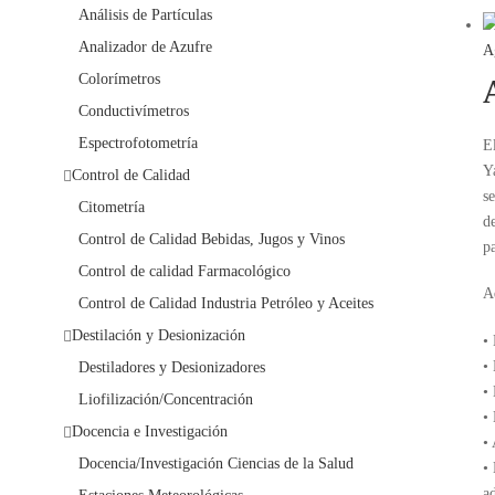
Análisis de Partículas
Analizador de Azufre
A
Colorímetros
Conductivímetros
Espectrofotometría
E
Y
Control de Calidad
s
Citometría
d
Control de Calidad Bebidas, Jugos y Vinos
p
Control de calidad Farmacológico
A
Control de Calidad Industria Petróleo y Aceites
Destilación y Desionización
•
•
Destiladores y Desionizadores
•
Liofilización/Concentración
•
Docencia e Investigación
• 
Docencia/Investigación Ciencias de la Salud
•
a