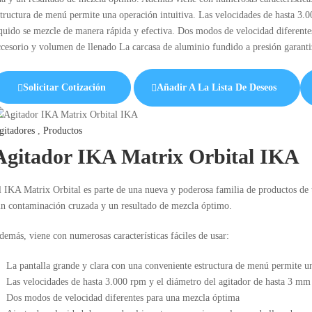
structura de menú permite una operación intuitiva. Las velocidades de hasta 3.
íquido se mezcle de manera rápida y efectiva. Dos modos de velocidad diferente
ccesorio y volumen de llenado La carcasa de aluminio fundido a presión garantiz
Solicitar Cotización
Añadir A La Lista De Deseos
gitadores
,
Productos
Agitador IKA Matrix Orbital IKA
l IKA Matrix Orbital es parte de una nueva y poderosa familia de productos de t
in contaminación cruzada y un resultado de mezcla óptimo.
demás, viene con numerosas características fáciles de usar:
La pantalla grande y clara con una conveniente estructura de menú permite un
Las velocidades de hasta 3.000 rpm y el diámetro del agitador de hasta 3 mm 
Dos modos de velocidad diferentes para una mezcla óptima