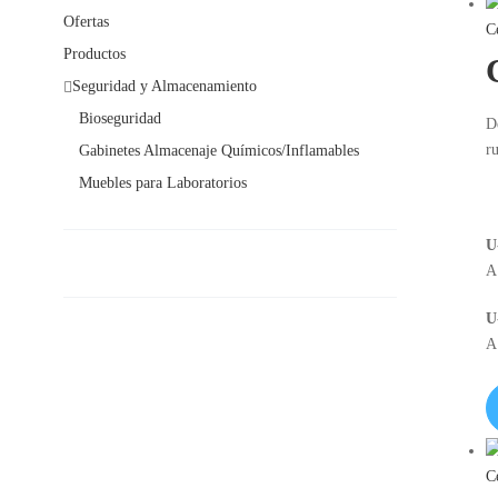
Ofertas
C
Productos
Seguridad y Almacenamiento
Bioseguridad
D
ru
Gabinetes Almacenaje Químicos/Inflamables
Muebles para Laboratorios
U
A
U
A
C