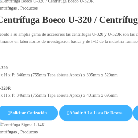
entrífugas
,
Productos
Centrífuga Boeco U-320 / Centrífu
ebido a su amplia gama de accesorios las centrifugas U-320 y U-320R son las cen
tinarios en laboratorios de investigación básica y de I+D de la industria farmac
-320
 x H x F: 346mm (755mm Tapa abierta Aprox) x 395mm x 520mm
-320R
 x H x F: 346mm (755mm Tapa abierta Aprox) x 401mm x 695mm
Solicitar Cotización
Añadir A La Lista De Deseos
entrífugas
,
Productos