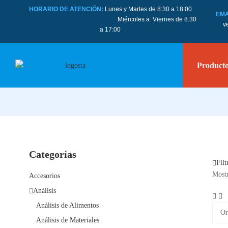
HORARIO DE ATENCIÓN:
Lunes y Martes de 8:30 a 18:00
EMA
Miércoles a Viernes de 8:30
v
a 17:00
Product
Categorías
Filt
Mostr
Accesorios
Análisis
Análisis de Alimentos
Análisis de Materiales