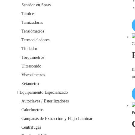
Secador en Spray
Tamices
Tamizadoras
Tensiómetros
Termocicladores
C
Titulador
Torquímetros
Ultrasonido
B
Viscosímetros
in
Zetámetro
Equipamiento Especializado
Autoclaves / Esterilizadores
Calorímetros
P
Campanas de Extracción y Flujo Laminar
Centrífugas