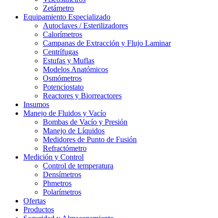
Zetámetro
Equipamiento Especializado
Autoclaves / Esterilizadores
Calorímetros
Campanas de Extracción y Flujo Laminar
Centrífugas
Estufas y Muflas
Modelos Anatómicos
Osmómetros
Potenciostato
Reactores y Biorreactores
Insumos
Manejo de Fluidos y Vacío
Bombas de Vacío y Presión
Manejo de Líquidos
Medidores de Punto de Fusión
Refractómetro
Medición y Control
Control de temperatura
Densímetros
Phmetros
Polarímetros
Ofertas
Productos