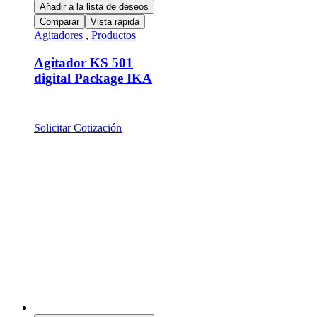
Añadir a la lista de deseos
Comparar
Vista rápida
Agitadores
,
Productos
Agitador KS 501
digital Package IKA
Solicitar Cotización