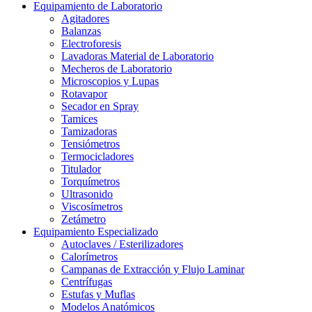
Equipamiento de Laboratorio
Agitadores
Balanzas
Electroforesis
Lavadoras Material de Laboratorio
Mecheros de Laboratorio
Microscopios y Lupas
Rotavapor
Secador en Spray
Tamices
Tamizadoras
Tensiómetros
Termocicladores
Titulador
Torquímetros
Ultrasonido
Viscosímetros
Zetámetro
Equipamiento Especializado
Autoclaves / Esterilizadores
Calorímetros
Campanas de Extracción y Flujo Laminar
Centrífugas
Estufas y Muflas
Modelos Anatómicos