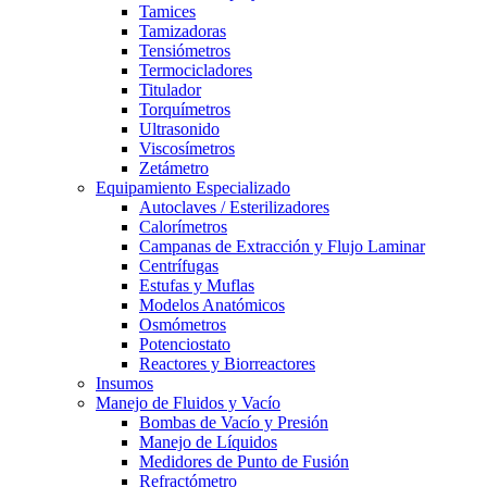
Tamices
Tamizadoras
Tensiómetros
Termocicladores
Titulador
Torquímetros
Ultrasonido
Viscosímetros
Zetámetro
Equipamiento Especializado
Autoclaves / Esterilizadores
Calorímetros
Campanas de Extracción y Flujo Laminar
Centrífugas
Estufas y Muflas
Modelos Anatómicos
Osmómetros
Potenciostato
Reactores y Biorreactores
Insumos
Manejo de Fluidos y Vacío
Bombas de Vacío y Presión
Manejo de Líquidos
Medidores de Punto de Fusión
Refractómetro