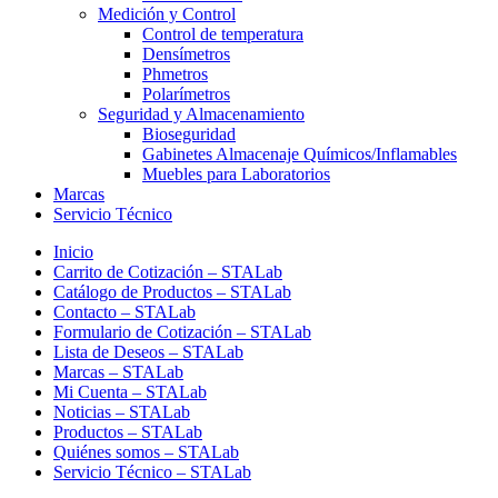
Medición y Control
Control de temperatura
Densímetros
Phmetros
Polarímetros
Seguridad y Almacenamiento
Bioseguridad
Gabinetes Almacenaje Químicos/Inflamables
Muebles para Laboratorios
Marcas
Servicio Técnico
Inicio
Carrito de Cotización – STALab
Catálogo de Productos – STALab
Contacto – STALab
Formulario de Cotización – STALab
Lista de Deseos – STALab
Marcas – STALab
Mi Cuenta – STALab
Noticias – STALab
Productos – STALab
Quiénes somos – STALab
Servicio Técnico – STALab