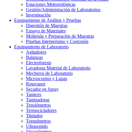
Estaciones Meteorológicas
Gestión/Administración de Laboratorios
Investigación
Equipamiento de Análisis y Pruebas
Digestión de Muestras
Ensayo de Materiales
Molienda y Preparación de Muestras
Pruebas Interperismo y Corrosión
Equipamiento de Laboratorio
Agitadores
Balanzas
Electroforesis
Lavadoras Material de Laboratorio
Mecheros de Laboratorio
Microscopios y Lupas
Rotavapor
Secador en Spray
Tamices
Tamizadoras
Tensiómetros
Termocicladores
Titulador
Torquímetros
Ultrasonido
Viscosímetros