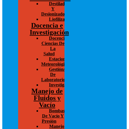
Destiladores
Y
Desionizadores
Liofilización/Concentración
Docencia e
Investigación
Docencia/Investigación
Ciencias De
La
Salud
Estaciones
Meteorológicas
Gestión/Administración
De
Laboratorios
Investigación
Manejo de
Fluidos y
Vacío
Bombas
De Vacío Y
Presión
Manejo