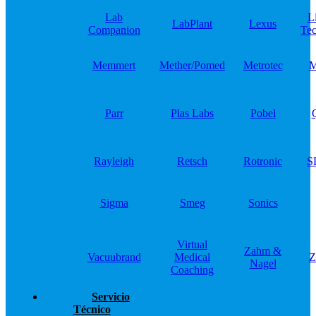
Lab
L
LabPlant
Lexus
Companion
Tec
Memmert
Mether/Pomed
Metrotec
M
Parr
Plas Labs
Pobel
Rayleigh
Retsch
Rotronic
S
Sigma
Smeg
Sonics
Virtual
Zahm &
Vacuubrand
Medical
Z
Nagel
Coaching
Servicio
Técnico