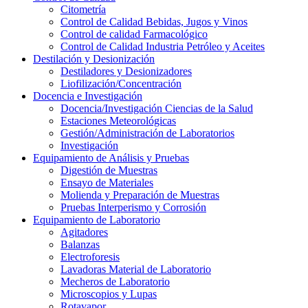
Citometría
Control de Calidad Bebidas, Jugos y Vinos
Control de calidad Farmacológico
Control de Calidad Industria Petróleo y Aceites
Destilación y Desionización
Destiladores y Desionizadores
Liofilización/Concentración
Docencia e Investigación
Docencia/Investigación Ciencias de la Salud
Estaciones Meteorológicas
Gestión/Administración de Laboratorios
Investigación
Equipamiento de Análisis y Pruebas
Digestión de Muestras
Ensayo de Materiales
Molienda y Preparación de Muestras
Pruebas Interperismo y Corrosión
Equipamiento de Laboratorio
Agitadores
Balanzas
Electroforesis
Lavadoras Material de Laboratorio
Mecheros de Laboratorio
Microscopios y Lupas
Rotavapor