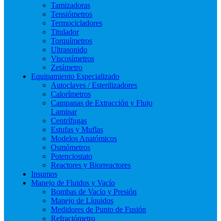
Tamizadoras
Tensiómetros
Termocicladores
Titulador
Torquímetros
Ultrasonido
Viscosímetros
Zetámetro
Equipamiento Especializado
Autoclaves / Esterilizadores
Calorímetros
Campanas de Extracción y Flujo
Laminar
Centrífugas
Estufas y Muflas
Modelos Anatómicos
Osmómetros
Potenciostato
Reactores y Biorreactores
Insumos
Manejo de Fluidos y Vacío
Bombas de Vacío y Presión
Manejo de Líquidos
Medidores de Punto de Fusión
Refractómetro