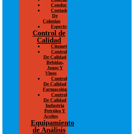
Conductivímetros
Contador
De
Colonias
Espectrofotometría
Control de
Calidad
Citometría
Control
De Calidad
Bebidas,
Jugos Y
Vinos
Control
De Calidad
Farmacológico
Control
De Calidad
Industria
Petróleo Y
Aceites
Equipamiento
de Análisis