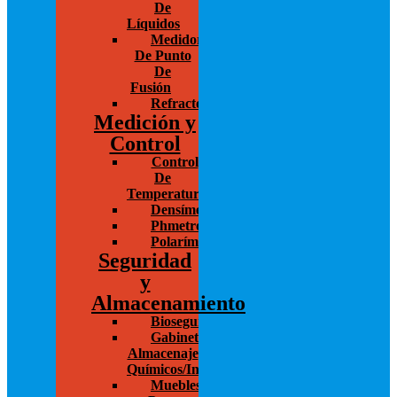
De
Líquidos
Medidores
De Punto
De
Fusión
Refractómetro
Medición y
Control
Control
De
Temperatura
Densímetros
Phmetros
Polarímetros
Seguridad
y
Almacenamiento
Bioseguridad
Gabinetes
Almacenaje
Químicos/Inflamables
Muebles