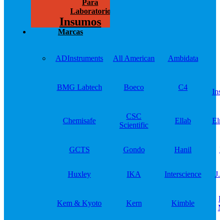
Para
Laboratorios
Insumos
Marcas
ADInstruments
All American
Ambidata
BMG Labtech
Boeco
C4
In
CSC
Chemisafe
Ellab
El
Scientific
GCTS
Gondo
Hanil
Huxley
IKA
Interscience
J
Kem & Kyoto
Kern
Kimble