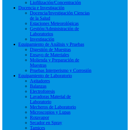
Liofilización/Concentración
Docencia e Investigación
Docencia/Investigación Ciencias
de la Salud
Estaciones Meteorológicas
Gestión/Administración de
Laboratorios
Investigación
Equipamiento de Análisis y Pruebas
Digestión de Muestras
Ensayo de Materiales
Molienda y Preparación de
Muestras
Pruebas Interperismo y Corrosión
Equipamiento de Laboratorio
Agitadores
Balanzas
Electroforesis
Lavadoras Material de
Laboratorio
Mecheros de Laboratorio
Microscopios y Lupas
Rotavapor
Secador en Spray
Tamices