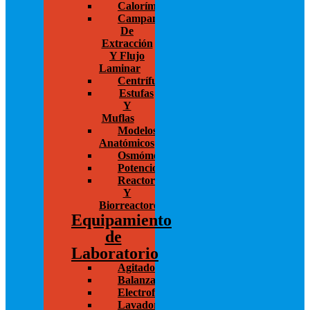
Calorímetros
Campanas
De
Extracción
Y Flujo
Laminar
Centrífugas
Estufas
Y
Muflas
Modelos
Anatómicos
Osmómetros
Potenciostato
Reactores
Y
Biorreactores
Equipamiento
de
Laboratorio
Agitadores
Balanzas
Electroforesis
Lavadoras