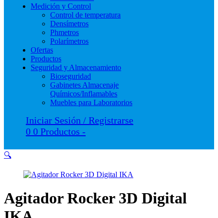
Medición y Control
Control de temperatura
Densímetros
Phmetros
Polarímetros
Ofertas
Productos
Seguridad y Almacenamiento
Bioseguridad
Gabinetes Almacenaje
Químicos/Inflamables
Muebles para Laboratorios
Iniciar Sesión / Registrarse
0
0 Productos
-
🔍
Agitador Rocker 3D Digital
IKA