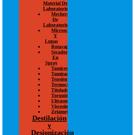
Material De
Laboratorio
Mecheros
De
Laboratorio
Microscopios
Y
Lupas
Rotavapor
Secador
En
Spray
Tamices
Tamizadoras
Tensiómetros
Termocicladores
Titulador
Torquímetros
Ultrasonido
Viscosímetros
Zetámetro
Destilación
y
Desionización