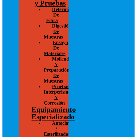
y Pruebas
Determinación
De
Fibra
Digestión
De
Muestras
Ensayo
De
Materiales
Molienda
Y
Preparación
De
Muestras
Pruebas
Interperismo
Y
Corrosión
Equipamiento
Especializado
Autoclaves
/
Esterilizadores