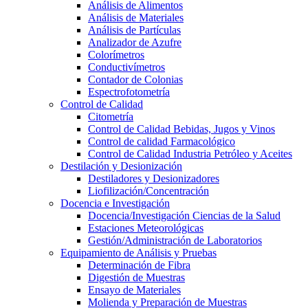
Análisis de Alimentos
Análisis de Materiales
Análisis de Partículas
Analizador de Azufre
Colorímetros
Conductivímetros
Contador de Colonias
Espectrofotometría
Control de Calidad
Citometría
Control de Calidad Bebidas, Jugos y Vinos
Control de calidad Farmacológico
Control de Calidad Industria Petróleo y Aceites
Destilación y Desionización
Destiladores y Desionizadores
Liofilización/Concentración
Docencia e Investigación
Docencia/Investigación Ciencias de la Salud
Estaciones Meteorológicas
Gestión/Administración de Laboratorios
Equipamiento de Análisis y Pruebas
Determinación de Fibra
Digestión de Muestras
Ensayo de Materiales
Molienda y Preparación de Muestras