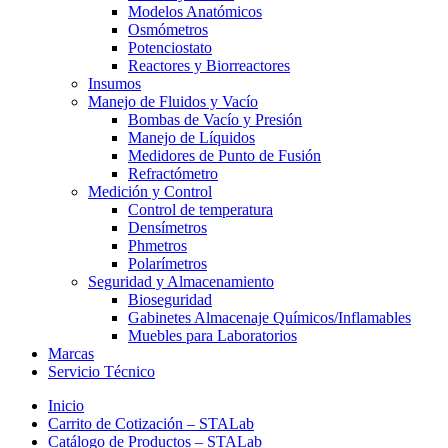
Modelos Anatómicos
Osmómetros
Potenciostato
Reactores y Biorreactores
Insumos
Manejo de Fluidos y Vacío
Bombas de Vacío y Presión
Manejo de Líquidos
Medidores de Punto de Fusión
Refractómetro
Medición y Control
Control de temperatura
Densímetros
Phmetros
Polarímetros
Seguridad y Almacenamiento
Bioseguridad
Gabinetes Almacenaje Químicos/Inflamables
Muebles para Laboratorios
Marcas
Servicio Técnico
Inicio
Carrito de Cotización – STALab
Catálogo de Productos – STALab