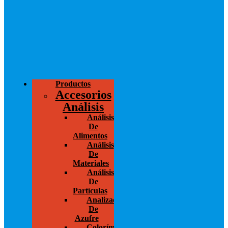
Productos
Accesorios
Análisis
Análisis
De
Alimentos
Análisis
De
Materiales
Análisis
De
Partículas
Analizador
De
Azufre
Colorímetros