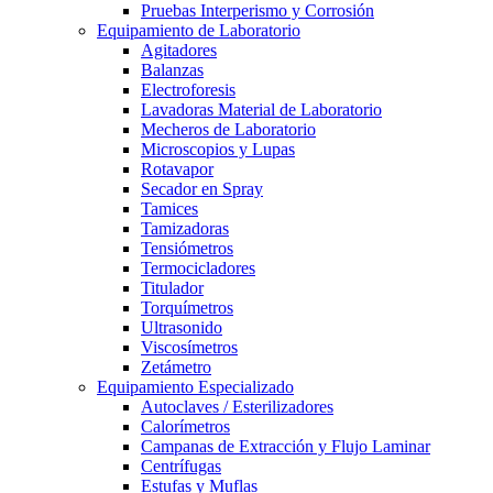
Pruebas Interperismo y Corrosión
Equipamiento de Laboratorio
Agitadores
Balanzas
Electroforesis
Lavadoras Material de Laboratorio
Mecheros de Laboratorio
Microscopios y Lupas
Rotavapor
Secador en Spray
Tamices
Tamizadoras
Tensiómetros
Termocicladores
Titulador
Torquímetros
Ultrasonido
Viscosímetros
Zetámetro
Equipamiento Especializado
Autoclaves / Esterilizadores
Calorímetros
Campanas de Extracción y Flujo Laminar
Centrífugas
Estufas y Muflas