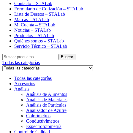
Contacto – STALab
Formulario de Cotización – STALab
Lista de Deseos – STALab
Marcas – STALab
Mi Cuenta – STALab
Noticias – STALab
Productos – STALab
Quiénes somos – STALab
Servicio Técnico – STALab
Buscar
Buscar
por:
Todas las categorías
Todas las categorías
Accesorios
Análisis
Análisis de Alimentos
Análisis de Materiales
Análisis de Partículas
Analizador de Azufre
Colorímetros
Conductivímetros
Espectrofotometría
Control de Calidad