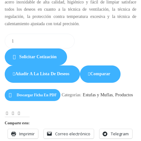
acero inoxidable de alta calidad, higiénico y fácil de limpiar satisface
todos los deseos en cuanto a la técnica de ventilación, la técnica de
regulación, la protección contra temperatura excesiva y la técnica de
calentamiento ajustada con total precisión.
Solicitar Cotización
Añadir A La Lista De Deseos
Comparar
Categorías:
Estufas y Muflas
,
Productos
Descargar Ficha En PDF
Facebook
LinkedIn
Correo
Electrónico
Comparte esto:
Imprimir
Correo electrónico
Telegram