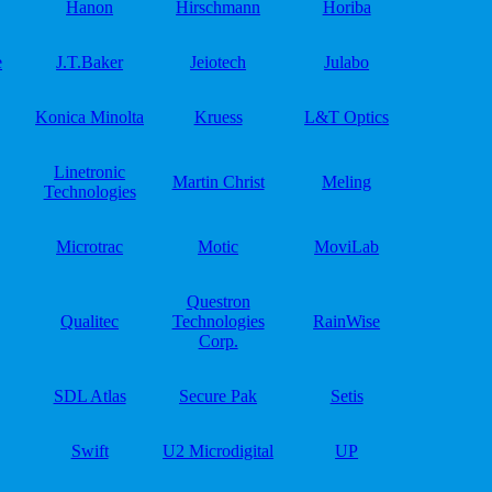
Hanon
Hirschmann
Horiba
e
J.T.Baker
Jeiotech
Julabo
Konica Minolta
Kruess
L&T Optics
Linetronic
Martin Christ
Meling
Technologies
Microtrac
Motic
MoviLab
Questron
Qualitec
Technologies
RainWise
Corp.
SDL Atlas
Secure Pak
Setis
Swift
U2 Microdigital
UP