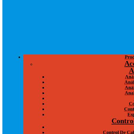
Prod
Ac
A
Anál
Anál
Anál
Anal
Co
Cont
Esp
Contro
Control De Cal