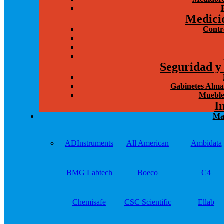
Medici
Contr
Seguridad y
Gabinetes Alma
Mueble
I
Ma
ADInstruments
All American
Ambidata
BMG Labtech
Boeco
C4
Chemisafe
CSC Scientific
Ellab