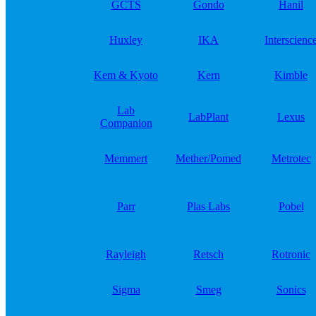
GCTS
Gondo
Hanil
Huxley
IKA
Interscienc
Kem & Kyoto
Kern
Kimble
Lab
LabPlant
Lexus
Companion
Memmert
Mether/Pomed
Metrotec
Parr
Plas Labs
Pobel
Rayleigh
Retsch
Rotronic
Sigma
Smeg
Sonics