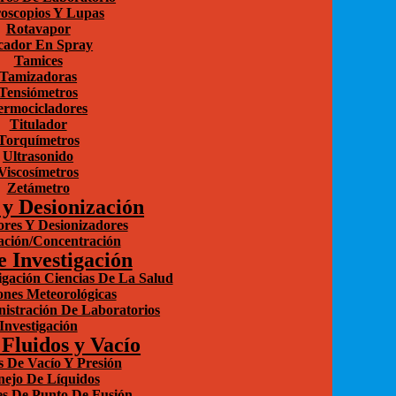
oscopios Y Lupas
Rotavapor
cador En Spray
Tamices
Tamizadoras
Tensiómetros
ermocicladores
Titulador
Torquímetros
Ultrasonido
Viscosímetros
Zetámetro
 y Desionización
ores Y Desionizadores
zación/Concentración
e Investigación
igación Ciencias De La Salud
ones Meteorológicas
istración De Laboratorios
Investigación
Fluidos y Vacío
 De Vacío Y Presión
ejo De Líquidos
s De Punto De Fusión