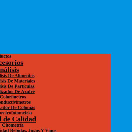
uctos
cesorios
nálisis
isis De Alimentos
isis De Materiales
isis De Partículas
izador De Azufre
Colorímetros
nductivímetros
ador De Colonias
ectrofotometría
l de Calidad
Citometría
idad Bebidas, Jugos Y Vinos