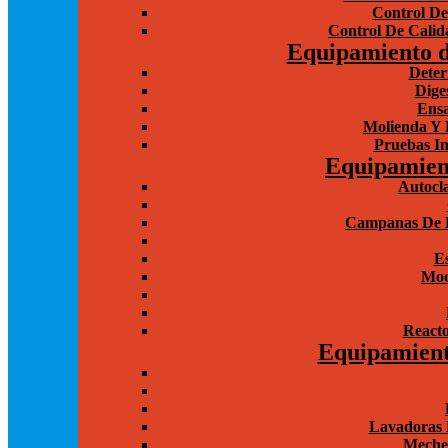
Control De
Control De Calida
Equipamiento d
Deter
Dige
Ensa
Molienda Y 
Pruebas In
Equipamien
Autocla
Campanas De E
Es
Mod
Reacto
Equipamient
Lavadoras 
Meche