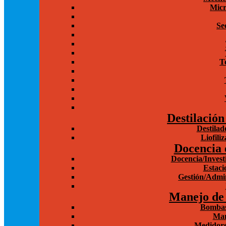
Micr
Se
T
Destilación
Destilad
Liofili
Docencia 
Docencia/Invest
Estaci
Gestión/Admin
Manejo de 
Bombas
Man
Medidore