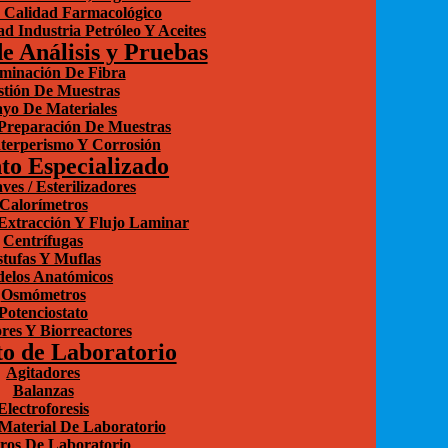
 Calidad Farmacológico
d Industria Petróleo Y Aceites
e Análisis y Pruebas
minación De Fibra
stión De Muestras
yo De Materiales
Preparación De Muestras
terperismo Y Corrosión
to Especializado
ves / Esterilizadores
Calorímetros
xtracción Y Flujo Laminar
Centrífugas
tufas Y Muflas
elos Anatómicos
Osmómetros
Potenciostato
res Y Biorreactores
o de Laboratorio
Agitadores
Balanzas
Electroforesis
Material De Laboratorio
ros De Laboratorio