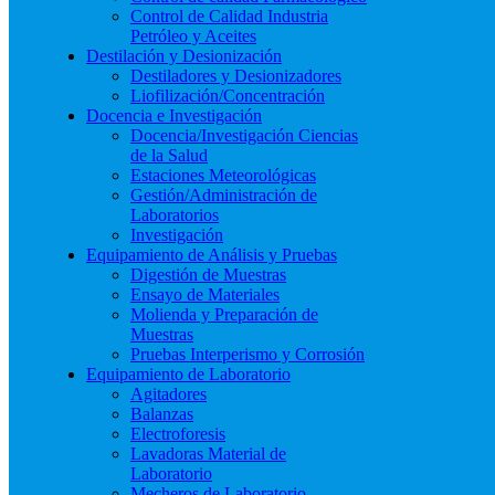
Control de Calidad Industria
Petróleo y Aceites
Destilación y Desionización
Destiladores y Desionizadores
Liofilización/Concentración
Docencia e Investigación
Docencia/Investigación Ciencias
de la Salud
Estaciones Meteorológicas
Gestión/Administración de
Laboratorios
Investigación
Equipamiento de Análisis y Pruebas
Digestión de Muestras
Ensayo de Materiales
Molienda y Preparación de
Muestras
Pruebas Interperismo y Corrosión
Equipamiento de Laboratorio
Agitadores
Balanzas
Electroforesis
Lavadoras Material de
Laboratorio
Mecheros de Laboratorio