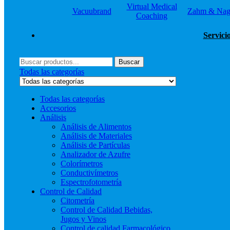
Virtual Medical
Vacuubrand
Zahm & Nag
Coaching
Servici
Menú
Buscar
Buscar
por:
Todas las categorías
Todas las categorías
Accesorios
Análisis
Análisis de Alimentos
Análisis de Materiales
Análisis de Partículas
Analizador de Azufre
Colorímetros
Conductivímetros
Espectrofotometría
Control de Calidad
Citometría
Control de Calidad Bebidas,
Jugos y Vinos
Control de calidad Farmacológico