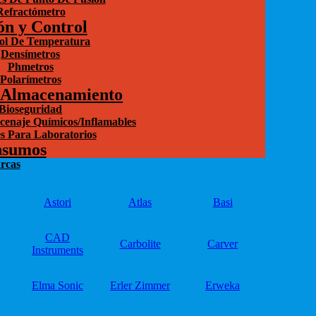
Refractómetro
ón y Control
ol De Temperatura
Densímetros
Phmetros
Polarímetros
 Almacenamiento
Bioseguridad
cenaje Químicos/Inflamables
s Para Laboratorios
nsumos
rcas
Astori
Atlas
Basi
CAD
Carbolite
Carver
Instruments
Elma Sonic
Erler Zimmer
Erweka