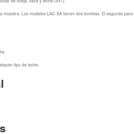
ándar de oveja, vaca y leche UHT).
 la muestra. Los modelos LAC-SA tienen dos bombas. El segundo para l
he.
lquier tipo de leche.
l
os