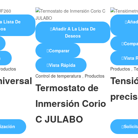
a Lista De
Añad
eos
Añadir A La Lista De
Deseos
Compa
Comparar
a
Vista 
Vista Rápida
roductos
Productos
,
T
Control de temperatura
,
Productos
niversal
Tensi
Termostato de
preci
Inmersión Corio
C JULABO
tización
Solici