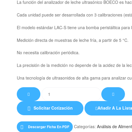
La función del analizador de leche ultrasónico BOECO es hace
Cada unidad puede ser desarrollada con 3 calibraciones (est
El modelo estándar LAC-S tiene una bomba peristáltica para
Medición directa de muestras de leche fría, a partir de 5 °C.
No necesita calibración periódica.
La precisión de la medición no depende de la acidez de la lec
Una tecnología de ultrasonidos de alta gama para analizar cua
Analizador
de
Leche
Solicitar Cotización
Añadir A La List
modelos
LAC-
S,
Categorías:
Análisis de Alimen
Descargar Ficha En PDF
LAC-