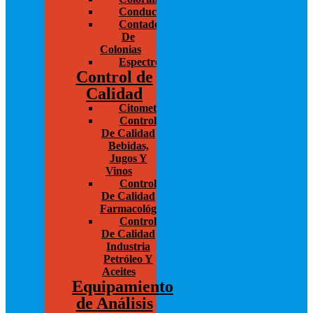
Conductivímetros
Contador
De
Colonias
Espectrofotometría
Control de
Calidad
Citometría
Control
De Calidad
Bebidas,
Jugos Y
Vinos
Control
De Calidad
Farmacológico
Control
De Calidad
Industria
Petróleo Y
Aceites
Equipamiento
de Análisis