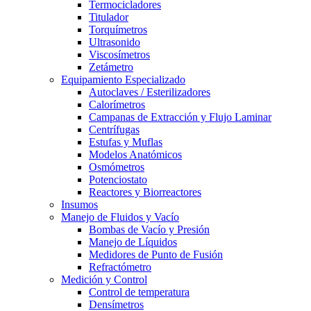
Termocicladores
Titulador
Torquímetros
Ultrasonido
Viscosímetros
Zetámetro
Equipamiento Especializado
Autoclaves / Esterilizadores
Calorímetros
Campanas de Extracción y Flujo Laminar
Centrífugas
Estufas y Muflas
Modelos Anatómicos
Osmómetros
Potenciostato
Reactores y Biorreactores
Insumos
Manejo de Fluidos y Vacío
Bombas de Vacío y Presión
Manejo de Líquidos
Medidores de Punto de Fusión
Refractómetro
Medición y Control
Control de temperatura
Densímetros