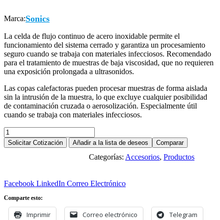
Sonics
Marca:
La celda de flujo continuo de acero inoxidable permite el
funcionamiento del sistema cerrado y garantiza un procesamiento
seguro cuando se trabaja con materiales infecciosos. Recomendado
para el tratamiento de muestras de baja viscosidad, que no requieren
una exposición prolongada a ultrasonidos.
Las copas calefactoras pueden procesar muestras de forma aislada
sin la intrusión de la muestra, lo que excluye cualquier posibilidad
de contaminación cruzada o aerosolización. Especialmente útil
cuando se trabaja con materiales infecciosos.
Celda
de
Solicitar Cotización
Añadir a la lista de deseos
Comparar
flujo
Categorías:
Accesorios
,
Productos
y
Descargar ficha en PDF
Copa
calefactora.
Facebook
LinkedIn
Correo Electrónico
cantidad
Comparte esto:
Imprimir
Correo electrónico
Telegram