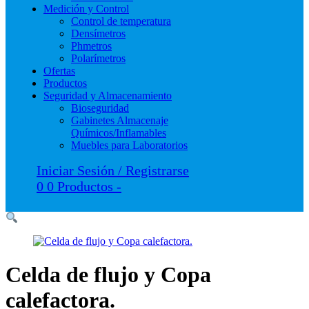
Medición y Control
Control de temperatura
Densímetros
Phmetros
Polarímetros
Ofertas
Productos
Seguridad y Almacenamiento
Bioseguridad
Gabinetes Almacenaje
Químicos/Inflamables
Muebles para Laboratorios
Iniciar Sesión / Registrarse
0
0 Productos
-
Celda de flujo y Copa
calefactora.