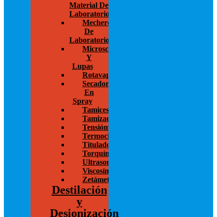
Material De
Laboratorio
Mecheros
De
Laboratorio
Microscopios
Y
Lupas
Rotavapor
Secador
En
Spray
Tamices
Tamizadoras
Tensiómetros
Termocicladores
Titulador
Torquímetros
Ultrasonido
Viscosímetros
Zetámetro
Destilación
y
Desionización