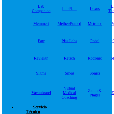
Lab
L
LabPlant
Lexus
Companion
Tec
Memmert
Mether/Pomed
Metrotec
M
Parr
Plas Labs
Pobel
Rayleigh
Retsch
Rotronic
S
Sigma
Smeg
Sonics
Virtual
Zahm &
Vacuubrand
Medical
Z
Nagel
Coaching
Servicio
Técnico