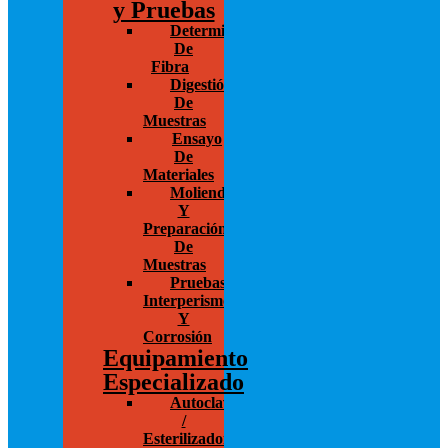
y Pruebas
Determinación
De
Fibra
Digestión
De
Muestras
Ensayo
De
Materiales
Molienda
Y
Preparación
De
Muestras
Pruebas
Interperismo
Y
Corrosión
Equipamiento
Especializado
Autoclaves
/
Esterilizadores