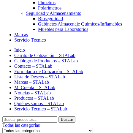
Phmetros
Polarímetros
Seguridad y Almacenamiento
Bioseguridad
Gabinetes Almacenaje Químicos/Inflamables
Muebles para Laboratorios
Marcas
Servicio Técnico
Inicio
Carrito de Cotización – STALab
Catálogo de Productos – STALab
Contacto – STALab
Formulario de Cotización – STALab
Lista de Deseos – STALab
Marcas – STALab
Mi Cuenta – STALab
Noticias – STALab
Productos – STALab
Quiénes somos – STALab
Servicio Técnico – STALab
Buscar
Buscar
por:
Todas las categorías