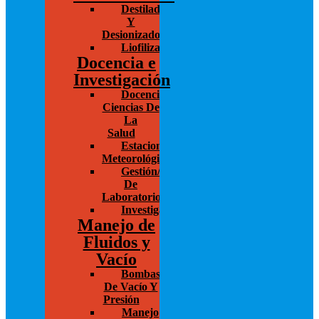
Destiladores
Y
Desionizadores
Liofilización/Concentración
Docencia e
Investigación
Docencia/Investigación
Ciencias De
La
Salud
Estaciones
Meteorológicas
Gestión/Administración
De
Laboratorios
Investigación
Manejo de
Fluidos y
Vacío
Bombas
De Vacío Y
Presión
Manejo