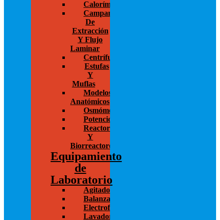
Calorímetros
Campanas
De
Extracción
Y Flujo
Laminar
Centrífugas
Estufas
Y
Muflas
Modelos
Anatómicos
Osmómetros
Potenciostato
Reactores
Y
Biorreactores
Equipamiento
de
Laboratorio
Agitadores
Balanzas
Electroforesis
Lavadoras