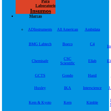
Para
Laboratorios
Insumos
Marcas
ADInstruments
All American
Ambidata
BMG Labtech
Boeco
C4
In
CSC
Chemisafe
Ellab
El
Scientific
GCTS
Gondo
Hanil
Huxley
IKA
Interscience
J
Kem & Kyoto
Kern
Kimble