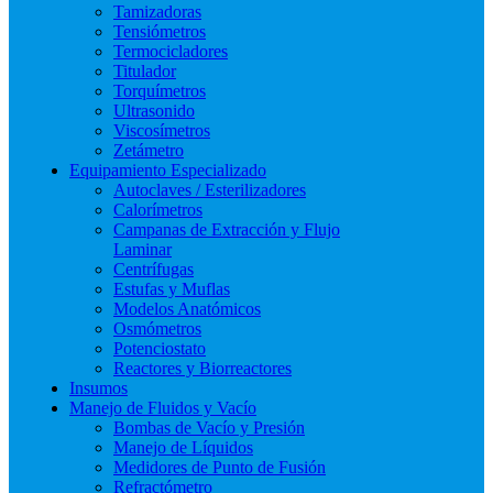
Tamizadoras
Tensiómetros
Termocicladores
Titulador
Torquímetros
Ultrasonido
Viscosímetros
Zetámetro
Equipamiento Especializado
Autoclaves / Esterilizadores
Calorímetros
Campanas de Extracción y Flujo
Laminar
Centrífugas
Estufas y Muflas
Modelos Anatómicos
Osmómetros
Potenciostato
Reactores y Biorreactores
Insumos
Manejo de Fluidos y Vacío
Bombas de Vacío y Presión
Manejo de Líquidos
Medidores de Punto de Fusión
Refractómetro