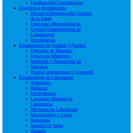
Liofilización/Concentración
Docencia e Investigación
Docencia/Investigación Ciencias
de la Salud
Estaciones Meteorológicas
Gestión/Administración de
Laboratorios
Investigación
Equipamiento de Análisis y Pruebas
Digestión de Muestras
Ensayo de Materiales
Molienda y Preparación de
Muestras
Pruebas Interperismo y Corrosión
Equipamiento de Laboratorio
Agitadores
Balanzas
Electroforesis
Lavadoras Material de
Laboratorio
Mecheros de Laboratorio
Microscopios y Lupas
Rotavapor
Secador en Spray
Tamices