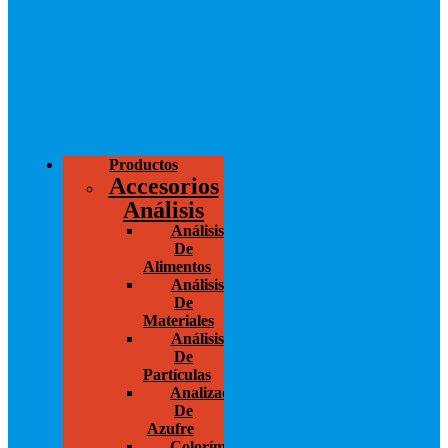
Productos
Accesorios
Análisis
Análisis
De
Alimentos
Análisis
De
Materiales
Análisis
De
Partículas
Analizador
De
Azufre
Colorímetros