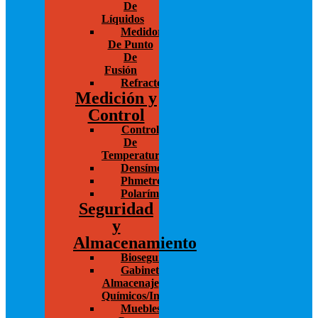
De
Líquidos
Medidores
De Punto
De
Fusión
Refractómetro
Medición y
Control
Control
De
Temperatura
Densímetros
Phmetros
Polarímetros
Seguridad
y
Almacenamiento
Bioseguridad
Gabinetes
Almacenaje
Químicos/Inflamables
Muebles