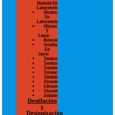
Material De
Laboratorio
Mecheros
De
Laboratorio
Microscopios
Y
Lupas
Rotavapor
Secador
En
Spray
Tamices
Tamizadoras
Tensiómetros
Termocicladores
Titulador
Torquímetros
Ultrasonido
Viscosímetros
Zetámetro
Destilación
y
Desionización