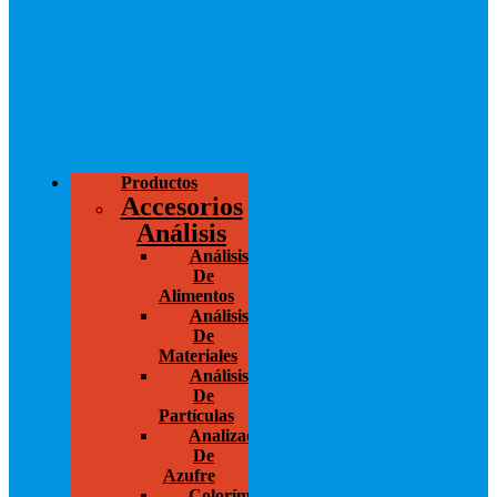
Productos
Accesorios
Análisis
Análisis
De
Alimentos
Análisis
De
Materiales
Análisis
De
Partículas
Analizador
De
Azufre
Colorímetros