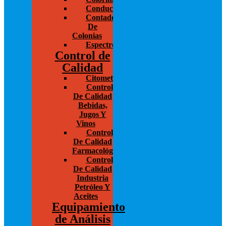
Conductivímetros
Contador
De
Colonias
Espectrofotometría
Control de
Calidad
Citometría
Control
De Calidad
Bebidas,
Jugos Y
Vinos
Control
De Calidad
Farmacológico
Control
De Calidad
Industria
Petróleo Y
Aceites
Equipamiento
de Análisis