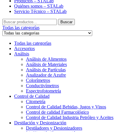
Productos – STALab
Quiénes somos – STALab
Servicio Técnico – STALab
Buscar
Buscar
por:
Todas las categorías
Todas las categorías
Accesorios
Análisis
Análisis de Alimentos
Análisis de Materiales
Análisis de Partículas
Analizador de Azufre
Colorímetros
Conductivímetros
Espectrofotometría
Control de Calidad
Citometría
Control de Calidad Bebidas, Jugos y Vinos
Control de calidad Farmacológico
Control de Calidad Industria Petróleo y Aceites
Destilación y Desionización
Destiladores y Desionizadores