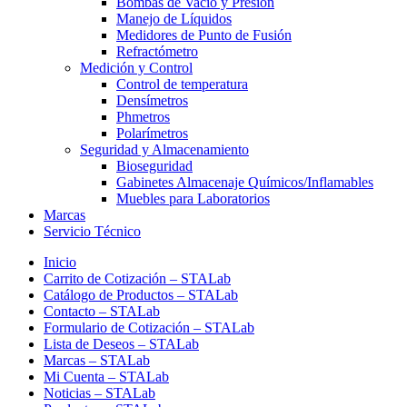
Bombas de Vacío y Presión
Manejo de Líquidos
Medidores de Punto de Fusión
Refractómetro
Medición y Control
Control de temperatura
Densímetros
Phmetros
Polarímetros
Seguridad y Almacenamiento
Bioseguridad
Gabinetes Almacenaje Químicos/Inflamables
Muebles para Laboratorios
Marcas
Servicio Técnico
Inicio
Carrito de Cotización – STALab
Catálogo de Productos – STALab
Contacto – STALab
Formulario de Cotización – STALab
Lista de Deseos – STALab
Marcas – STALab
Mi Cuenta – STALab
Noticias – STALab