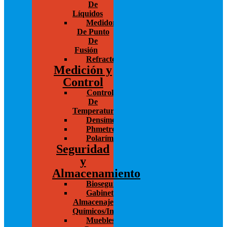
De
Líquidos
Medidores
De Punto
De
Fusión
Refractómetro
Medición y
Control
Control
De
Temperatura
Densímetros
Phmetros
Polarímetros
Seguridad
y
Almacenamiento
Bioseguridad
Gabinetes
Almacenaje
Químicos/Inflamables
Muebles