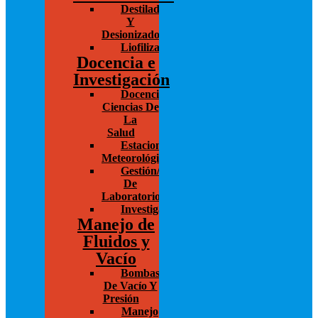
Destiladores
Y
Desionizadores
Liofilización/Concentración
Docencia e
Investigación
Docencia/Investigación
Ciencias De
La
Salud
Estaciones
Meteorológicas
Gestión/Administración
De
Laboratorios
Investigación
Manejo de
Fluidos y
Vacío
Bombas
De Vacío Y
Presión
Manejo