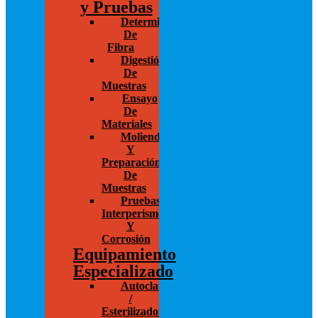
y Pruebas
Determinación
De
Fibra
Digestión
De
Muestras
Ensayo
De
Materiales
Molienda
Y
Preparación
De
Muestras
Pruebas
Interperismo
Y
Corrosión
Equipamiento
Especializado
Autoclaves
/
Esterilizadores