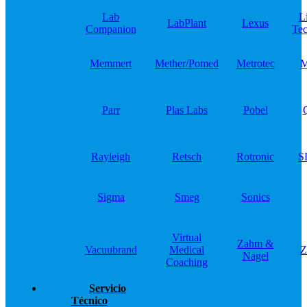
Lab
L
LabPlant
Lexus
Companion
Tec
Memmert
Mether/Pomed
Metrotec
M
Parr
Plas Labs
Pobel
Rayleigh
Retsch
Rotronic
S
Sigma
Smeg
Sonics
Virtual
Zahm &
Vacuubrand
Medical
Z
Nagel
Coaching
Servicio
Técnico