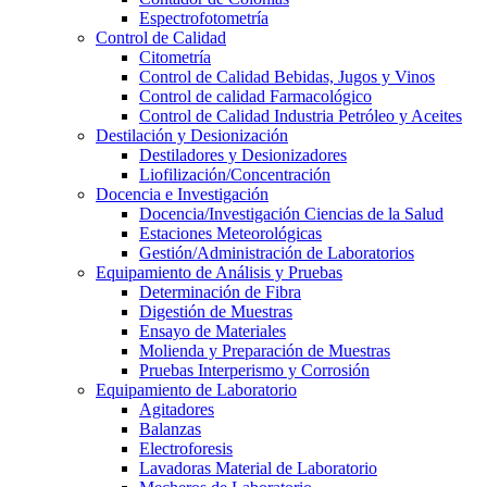
Espectrofotometría
Control de Calidad
Citometría
Control de Calidad Bebidas, Jugos y Vinos
Control de calidad Farmacológico
Control de Calidad Industria Petróleo y Aceites
Destilación y Desionización
Destiladores y Desionizadores
Liofilización/Concentración
Docencia e Investigación
Docencia/Investigación Ciencias de la Salud
Estaciones Meteorológicas
Gestión/Administración de Laboratorios
Equipamiento de Análisis y Pruebas
Determinación de Fibra
Digestión de Muestras
Ensayo de Materiales
Molienda y Preparación de Muestras
Pruebas Interperismo y Corrosión
Equipamiento de Laboratorio
Agitadores
Balanzas
Electroforesis
Lavadoras Material de Laboratorio