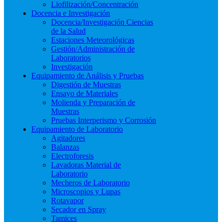
Liofilización/Concentración
Docencia e Investigación
Docencia/Investigación Ciencias
de la Salud
Estaciones Meteorológicas
Gestión/Administración de
Laboratorios
Investigación
Equipamiento de Análisis y Pruebas
Digestión de Muestras
Ensayo de Materiales
Molienda y Preparación de
Muestras
Pruebas Interperismo y Corrosión
Equipamiento de Laboratorio
Agitadores
Balanzas
Electroforesis
Lavadoras Material de
Laboratorio
Mecheros de Laboratorio
Microscopios y Lupas
Rotavapor
Secador en Spray
Tamices