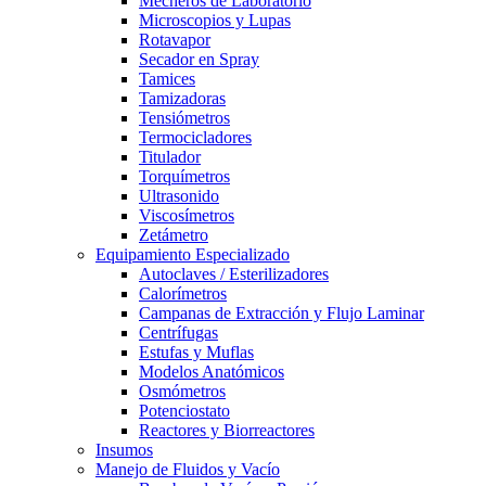
Mecheros de Laboratorio
Microscopios y Lupas
Rotavapor
Secador en Spray
Tamices
Tamizadoras
Tensiómetros
Termocicladores
Titulador
Torquímetros
Ultrasonido
Viscosímetros
Zetámetro
Equipamiento Especializado
Autoclaves / Esterilizadores
Calorímetros
Campanas de Extracción y Flujo Laminar
Centrífugas
Estufas y Muflas
Modelos Anatómicos
Osmómetros
Potenciostato
Reactores y Biorreactores
Insumos
Manejo de Fluidos y Vacío