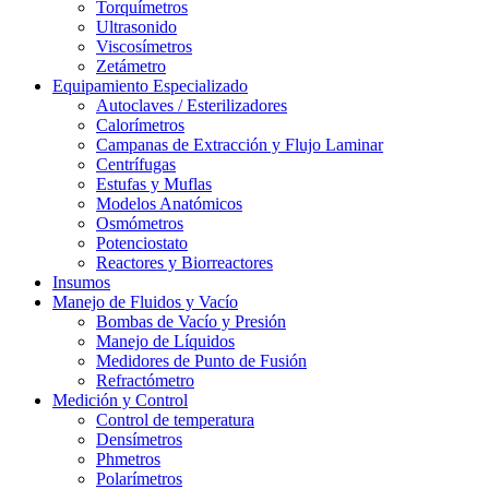
Torquímetros
Ultrasonido
Viscosímetros
Zetámetro
Equipamiento Especializado
Autoclaves / Esterilizadores
Calorímetros
Campanas de Extracción y Flujo Laminar
Centrífugas
Estufas y Muflas
Modelos Anatómicos
Osmómetros
Potenciostato
Reactores y Biorreactores
Insumos
Manejo de Fluidos y Vacío
Bombas de Vacío y Presión
Manejo de Líquidos
Medidores de Punto de Fusión
Refractómetro
Medición y Control
Control de temperatura
Densímetros
Phmetros
Polarímetros