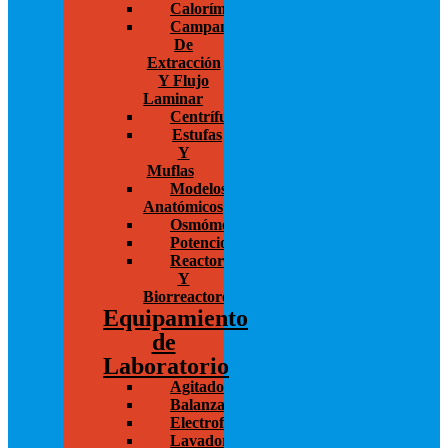
Calorímetros
Campanas
De
Extracción
Y Flujo
Laminar
Centrífugas
Estufas
Y
Muflas
Modelos
Anatómicos
Osmómetros
Potenciostato
Reactores
Y
Biorreactores
Equipamiento
de
Laboratorio
Agitadores
Balanzas
Electroforesis
Lavadoras