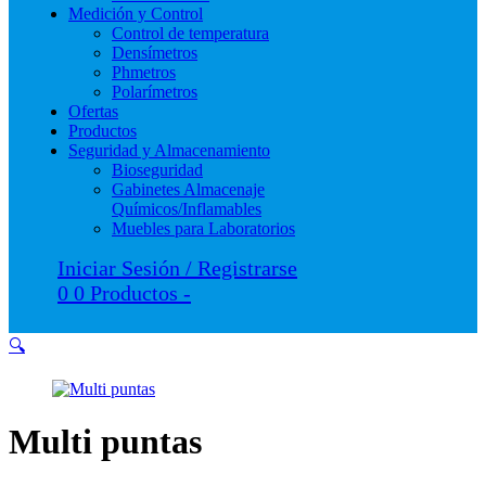
Medición y Control
Control de temperatura
Densímetros
Phmetros
Polarímetros
Ofertas
Productos
Seguridad y Almacenamiento
Bioseguridad
Gabinetes Almacenaje
Químicos/Inflamables
Muebles para Laboratorios
Iniciar Sesión / Registrarse
0
0 Productos
-
🔍
Multi puntas