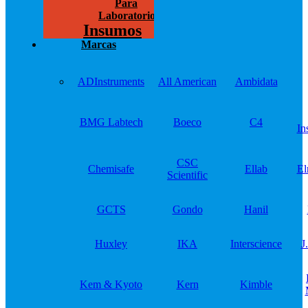
Para
Laboratorios
Insumos
Marcas
ADInstruments
All American
Ambidata
BMG Labtech
Boeco
C4
In
CSC
Chemisafe
Ellab
El
Scientific
GCTS
Gondo
Hanil
Huxley
IKA
Interscience
J
Kem & Kyoto
Kern
Kimble