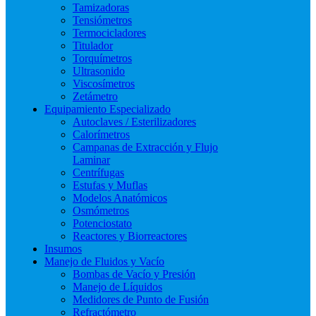
Tamizadoras
Tensiómetros
Termocicladores
Titulador
Torquímetros
Ultrasonido
Viscosímetros
Zetámetro
Equipamiento Especializado
Autoclaves / Esterilizadores
Calorímetros
Campanas de Extracción y Flujo
Laminar
Centrífugas
Estufas y Muflas
Modelos Anatómicos
Osmómetros
Potenciostato
Reactores y Biorreactores
Insumos
Manejo de Fluidos y Vacío
Bombas de Vacío y Presión
Manejo de Líquidos
Medidores de Punto de Fusión
Refractómetro