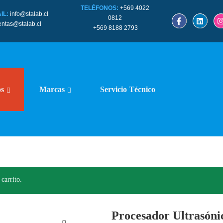
TELÉFONOS:
+569 4022
IL:
info@stalab.cl
0812
entas@stalab.cl
+569 8188 2793
os
Marcas
Servicio Técnico
carrito.
Procesador Ultrasón