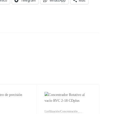
ónico
Telegram
WhatsApp
Más
Liofilización/Concentración
,