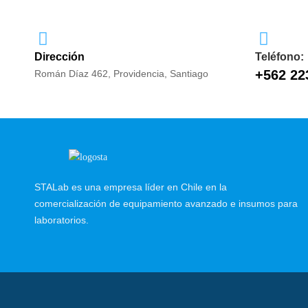
Dirección
Teléfono:
+562 22
Román Díaz 462, Providencia, Santiago
STALab es una empresa líder en Chile en la
comercialización de equipamiento avanzado e insumos para
laboratorios.