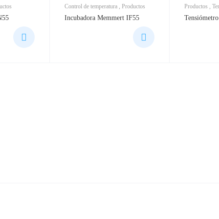
uctos
Control de temperatura
,
Productos
Productos
,
Te
N55
Incubadora Memmert IF55
Tensiómetro