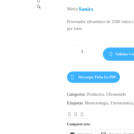
🔍
Sonics
Marca:
Procesador ultrasónico de 2500 vatios c
por lotes.
Solicitar Co
Descargar Ficha En PDF
Categorías:
Productos
,
Ultrasonido
Etiquetas:
Biotecnología
,
Farmacéutica
Facebook
LinkedIn
Correo
Electrónico
Comparte esto: