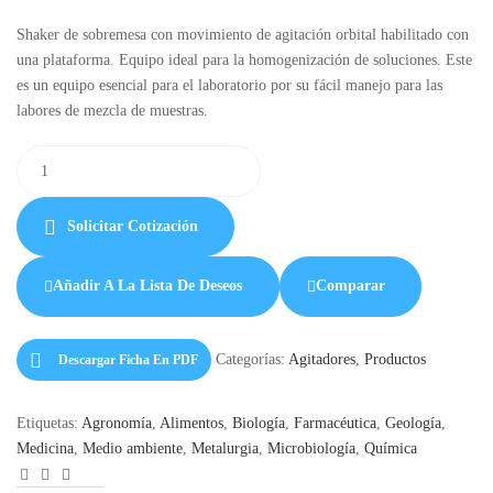
Shaker de sobremesa con movimiento de agitación orbital habilitado con
una plataforma. Equipo ideal para la homogenización de soluciones. Este
es un equipo esencial para el laboratorio por su fácil manejo para las
labores de mezcla de muestras.
Solicitar Cotización
Añadir A La Lista De Deseos
Comparar
Categorías:
Agitadores
,
Productos
Descargar Ficha En PDF
Etiquetas:
Agronomía
,
Alimentos
,
Biología
,
Farmacéutica
,
Geología
,
Medicina
,
Medio ambiente
,
Metalurgia
,
Microbiología
,
Química
Facebook
LinkedIn
Correo