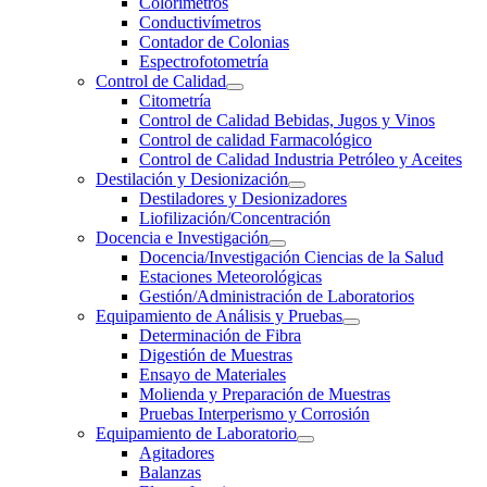
Colorímetros
Conductivímetros
Contador de Colonias
Espectrofotometría
Control de Calidad
Citometría
Control de Calidad Bebidas, Jugos y Vinos
Control de calidad Farmacológico
Control de Calidad Industria Petróleo y Aceites
Destilación y Desionización
Destiladores y Desionizadores
Liofilización/Concentración
Docencia e Investigación
Docencia/Investigación Ciencias de la Salud
Estaciones Meteorológicas
Gestión/Administración de Laboratorios
Equipamiento de Análisis y Pruebas
Determinación de Fibra
Digestión de Muestras
Ensayo de Materiales
Molienda y Preparación de Muestras
Pruebas Interperismo y Corrosión
Equipamiento de Laboratorio
Agitadores
Balanzas