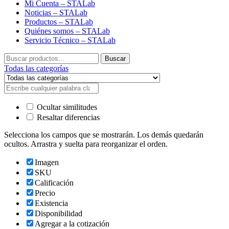
Mi Cuenta – STALab
Noticias – STALab
Productos – STALab
Quiénes somos – STALab
Servicio Técnico – STALab
Buscar
Buscar
por:
Todas las categorías
Ocultar similitudes
Resaltar diferencias
Selecciona los campos que se mostrarán. Los demás quedarán
ocultos. Arrastra y suelta para reorganizar el orden.
Imagen
SKU
Calificación
Precio
Existencia
Disponibilidad
Agregar a la cotización