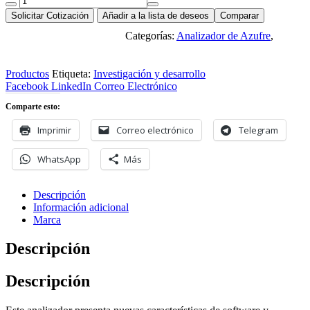
60
Solicitar Cotización
Añadir a la lista de deseos
Comparar
Analizador
Categorías:
Analizador de Azufre
,
Compacto
Descargar ficha en PDF
de
Azufre
Productos
Etiqueta:
Investigación y desarrollo
por
Facebook
LinkedIn
Correo Electrónico
Rayos
X
Comparte esto:
HORIBA
cantidad
Imprimir
Correo electrónico
Telegram
WhatsApp
Más
Descripción
Información adicional
Marca
Descripción
Descripción