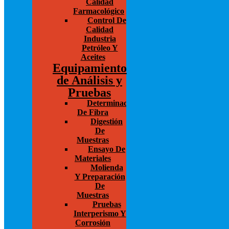
Calidad
Farmacológico
Control De
Calidad
Industria
Petróleo Y
Aceites
Equipamiento
de Análisis y
Pruebas
Determinación
De Fibra
Digestión
De
Muestras
Ensayo De
Materiales
Molienda
Y Preparación
De
Muestras
Pruebas
Interperismo Y
Corrosión