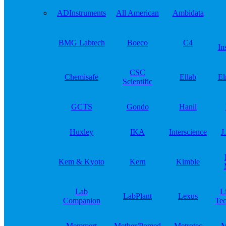
ADInstruments
All American
Ambidata
BMG Labtech
Boeco
C4
In
CSC
Chemisafe
Ellab
El
Scientific
GCTS
Gondo
Hanil
Huxley
IKA
Interscience
J
Kem & Kyoto
Kern
Kimble
Lab
L
LabPlant
Lexus
Companion
Tec
Memmert
Mether/Pomed
Metrotec
M