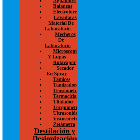
Agitadores
Balanzas
Electroforesis
Lavadoras
Material De
Laboratorio
Mecheros
De
Laboratorio
Microscopios
Y Lupas
Rotavapor
Secador
En Spray
Tamices
Tamizadoras
Tensiómetros
Termocicladores
Titulador
Torquímetros
Ultrasonido
Viscosímetros
Zetámetro
Destilación y
Desionización