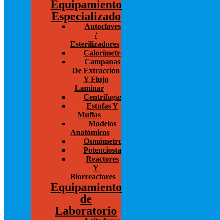
Equipamiento
Especializado
Autoclaves
/
Esterilizadores
Calorímetros
Campanas
De Extracción
Y Flujo
Laminar
Centrífugas
Estufas Y
Muflas
Modelos
Anatómicos
Osmómetros
Potenciostato
Reactores
Y
Biorreactores
Equipamiento
de
Laboratorio