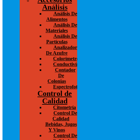
Análisis
Análisis De
Alimentos
Análisis De
Materiales
Análisis De
Partículas
Analizador
De Azufre
Colorímetros
Conductivímetros
Contador
De
Colonias
Espectrofotometría
Control de
Calidad
Citometría
Control De
Calidad
Bebidas, Jugos
Y Vinos
Control De