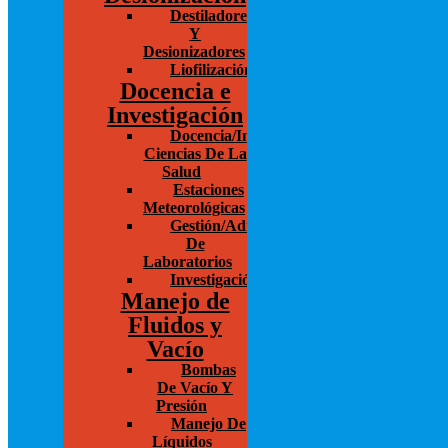
Destiladores
Y
Desionizadores
Liofilización/Concentración
Docencia e
Investigación
Docencia/Investigación
Ciencias De La
Salud
Estaciones
Meteorológicas
Gestión/Administración
De
Laboratorios
Investigación
Manejo de
Fluidos y
Vacío
Bombas
De Vacío Y
Presión
Manejo De
Líquidos