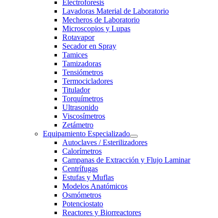
Electroforesis
Lavadoras Material de Laboratorio
Mecheros de Laboratorio
Microscopios y Lupas
Rotavapor
Secador en Spray
Tamices
Tamizadoras
Tensiómetros
Termocicladores
Titulador
Torquímetros
Ultrasonido
Viscosímetros
Zetámetro
Equipamiento Especializado
Autoclaves / Esterilizadores
Calorímetros
Campanas de Extracción y Flujo Laminar
Centrífugas
Estufas y Muflas
Modelos Anatómicos
Osmómetros
Potenciostato
Reactores y Biorreactores