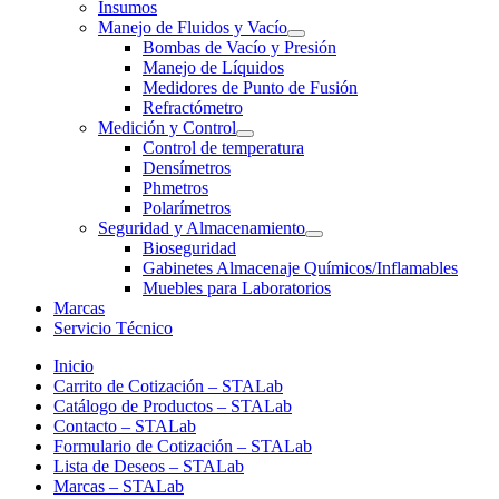
Insumos
Manejo de Fluidos y Vacío
Bombas de Vacío y Presión
Manejo de Líquidos
Medidores de Punto de Fusión
Refractómetro
Medición y Control
Control de temperatura
Densímetros
Phmetros
Polarímetros
Seguridad y Almacenamiento
Bioseguridad
Gabinetes Almacenaje Químicos/Inflamables
Muebles para Laboratorios
Marcas
Servicio Técnico
Inicio
Carrito de Cotización – STALab
Catálogo de Productos – STALab
Contacto – STALab
Formulario de Cotización – STALab
Lista de Deseos – STALab
Marcas – STALab