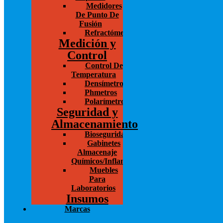
Medidores
De Punto De
Fusión
Refractómetro
Medición y
Control
Control De
Temperatura
Densímetros
Phmetros
Polarímetros
Seguridad y
Almacenamiento
Bioseguridad
Gabinetes
Almacenaje
Químicos/Inflamables
Muebles
Para
Laboratorios
Insumos
Marcas