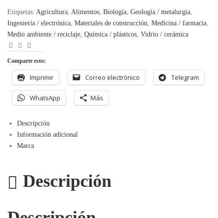
Etiquetas:
Agricultura
,
Alimentos
,
Biología
,
Geología / metalurgia
,
Ingeniería / electrónica
,
Materiales de construcción
,
Medicina / farmacia
,
Medio ambiente / reciclaje
,
Química / plásticos
,
Vidrio / cerámica
Facebook
LinkedIn
Correo
Electrónico
Comparte esto:
Imprimir
Correo electrónico
Telegram
WhatsApp
Más
Descripción
Información adicional
Marca
Descripción
Descripción