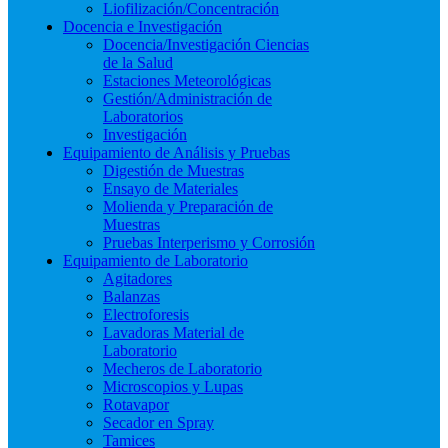
Liofilización/Concentración
Docencia e Investigación
Docencia/Investigación Ciencias
de la Salud
Estaciones Meteorológicas
Gestión/Administración de
Laboratorios
Investigación
Equipamiento de Análisis y Pruebas
Digestión de Muestras
Ensayo de Materiales
Molienda y Preparación de
Muestras
Pruebas Interperismo y Corrosión
Equipamiento de Laboratorio
Agitadores
Balanzas
Electroforesis
Lavadoras Material de
Laboratorio
Mecheros de Laboratorio
Microscopios y Lupas
Rotavapor
Secador en Spray
Tamices