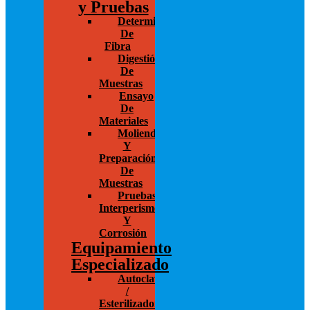
y Pruebas
Determinación
De
Fibra
Digestión
De
Muestras
Ensayo
De
Materiales
Molienda
Y
Preparación
De
Muestras
Pruebas
Interperismo
Y
Corrosión
Equipamiento
Especializado
Autoclaves
/
Esterilizadores