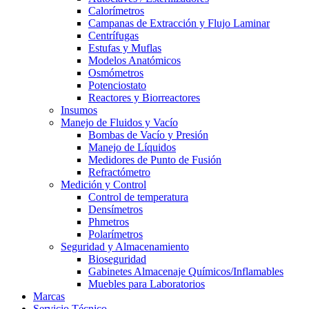
Calorímetros
Campanas de Extracción y Flujo Laminar
Centrífugas
Estufas y Muflas
Modelos Anatómicos
Osmómetros
Potenciostato
Reactores y Biorreactores
Insumos
Manejo de Fluidos y Vacío
Bombas de Vacío y Presión
Manejo de Líquidos
Medidores de Punto de Fusión
Refractómetro
Medición y Control
Control de temperatura
Densímetros
Phmetros
Polarímetros
Seguridad y Almacenamiento
Bioseguridad
Gabinetes Almacenaje Químicos/Inflamables
Muebles para Laboratorios
Marcas
Servicio Técnico