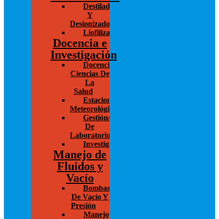
Destiladores
Y
Desionizadores
Liofilización/Concentración
Docencia e
Investigación
Docencia/Investigación
Ciencias De
La
Salud
Estaciones
Meteorológicas
Gestión/Administración
De
Laboratorios
Investigación
Manejo de
Fluidos y
Vacío
Bombas
De Vacío Y
Presión
Manejo