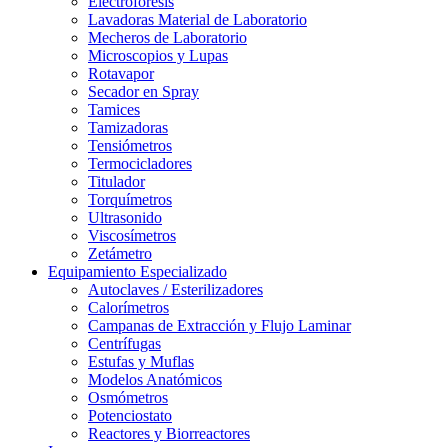
Electroforesis
Lavadoras Material de Laboratorio
Mecheros de Laboratorio
Microscopios y Lupas
Rotavapor
Secador en Spray
Tamices
Tamizadoras
Tensiómetros
Termocicladores
Titulador
Torquímetros
Ultrasonido
Viscosímetros
Zetámetro
Equipamiento Especializado
Autoclaves / Esterilizadores
Calorímetros
Campanas de Extracción y Flujo Laminar
Centrífugas
Estufas y Muflas
Modelos Anatómicos
Osmómetros
Potenciostato
Reactores y Biorreactores