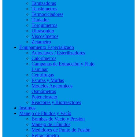
Tamizadoras
Tensiómetros
Termocicladores
Titulador
Torquímetros
Ultrasonido
Viscosímetros
Zetámetro
Equipamiento Especializado
Autoclaves / Esterilizadores
Calorímetros
Campanas de Extracción y Flujo
Laminar
Centrífugas
Estufas y Muflas
Modelos Anatómicos
Osmómetros
Potenciostato
Reactores y Biorreactores
Insumos
Manejo de Fluidos y Vacío
Bombas de Vacío y Presión
Manejo de Líquidos
Medidores de Punto de Fusión
Refractómetro