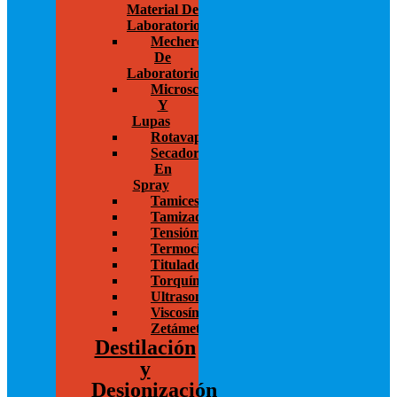
Material De
Laboratorio
Mecheros
De
Laboratorio
Microscopios
Y
Lupas
Rotavapor
Secador
En
Spray
Tamices
Tamizadoras
Tensiómetros
Termocicladores
Titulador
Torquímetros
Ultrasonido
Viscosímetros
Zetámetro
Destilación
y
Desionización