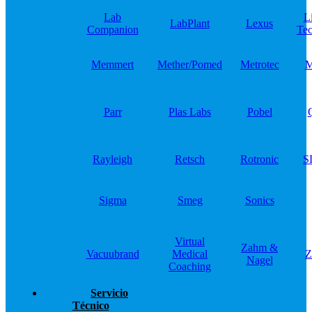
Lab
L
LabPlant
Lexus
Companion
Tec
Memmert
Mether/Pomed
Metrotec
M
Parr
Plas Labs
Pobel
Rayleigh
Retsch
Rotronic
S
Sigma
Smeg
Sonics
Virtual
Zahm &
Vacuubrand
Medical
Z
Nagel
Coaching
Servicio
Técnico