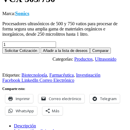
Sonics
Marca:
Procesadores ultrasónicos de 500 y 750 vatios para procesar de
forma segura una amplia gama de materiales orgánicos e
inorgánicos, desde 250 microlitros hasta 1 litro.
Procesador
Ultrasónico
Solicitar Cotización
Añadir a la lista de deseos
Comparar
modelo
Categorías:
Productos
,
Ultrasonido
VCX
Descargar ficha en PDF
505/750
cantidad
Etiquetas:
Biotecnología
,
Farmacéutica
,
Investigación
Facebook
LinkedIn
Correo Electrónico
Comparte esto:
Imprimir
Correo electrónico
Telegram
WhatsApp
Más
Descripción