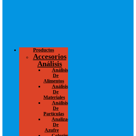
Productos
Accesorios
Análisis
Análisis
De
Alimentos
Análisis
De
Materiales
Análisis
De
Partículas
Analizador
De
Azufre
Colorímetros