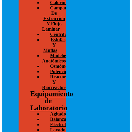
Calorímetros
Campanas
De
Extracción
Y Flujo
Laminar
Centrífugas
Estufas
Y
Muflas
Modelos
Anatómicos
Osmómetros
Potenciostato
Reactores
Y
Biorreactores
Equipamiento
de
Laboratorio
Agitadores
Balanzas
Electroforesis
Lavadoras