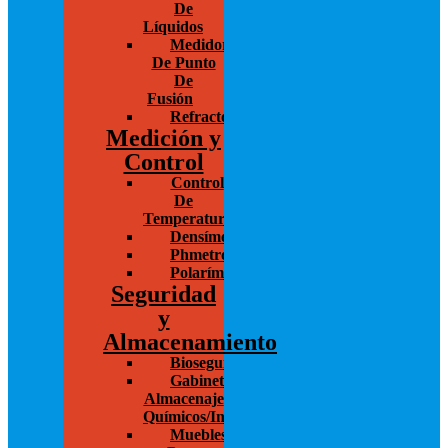
De
Líquidos
Medidores
De Punto
De
Fusión
Refractómetro
Medición y
Control
Control
De
Temperatura
Densímetros
Phmetros
Polarímetros
Seguridad
y
Almacenamiento
Bioseguridad
Gabinetes
Almacenaje
Químicos/Inflamables
Muebles