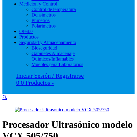
Medición y Control
Control de temperatura
Densímetros
Phmetros
Polarímetros
Ofertas
Productos
Seguridad y Almacenamiento
Bioseguridad
Gabinetes Almacenaje
Químicos/Inflamables
Muebles para Laboratorios
Iniciar Sesión / Registrarse
0
0 Productos
-
🔍
Procesador Ultrasónico modelo
VCX 505/750