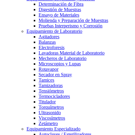
Determinación de Fibra
Digestión de Muestras
Ensayo de Materiales
Molienda y Preparación de Muestras
Pruebas Interperismo y Corrosión
Equipamiento de Laboratorio
Agitadores
Balanzas
Electroforesis
Lavadoras Material de Laboratorio
Mecheros de Laboratorio
Microscopios y Lupas
Rotavapor
Secador en Spray
Tamices
Tamizadoras
Tensiómetros
Termocicladores
Titulador
Torquímetros
Ultrasonido
Viscosímetros
Zetámetro
Equipamiento Especializado
Autoclaves / Esterilizadores