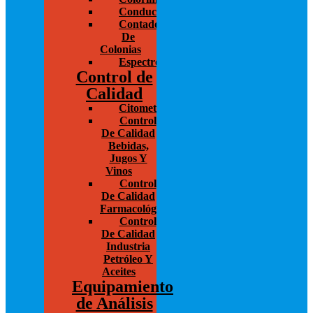
Conductivímetros
Contador
De
Colonias
Espectrofotometría
Control de
Calidad
Citometría
Control
De Calidad
Bebidas,
Jugos Y
Vinos
Control
De Calidad
Farmacológico
Control
De Calidad
Industria
Petróleo Y
Aceites
Equipamiento
de Análisis