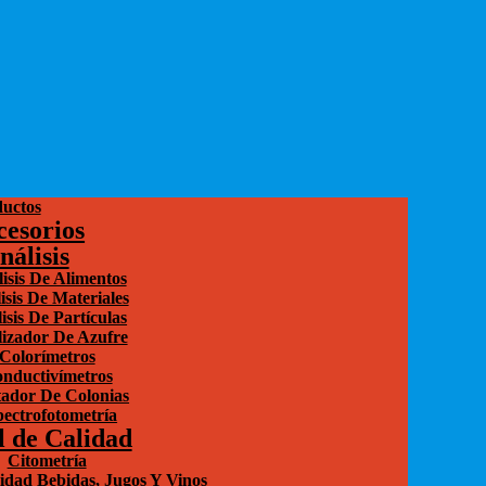
uctos
cesorios
nálisis
isis De Alimentos
isis De Materiales
isis De Partículas
izador De Azufre
Colorímetros
nductivímetros
ador De Colonias
ectrofotometría
l de Calidad
Citometría
idad Bebidas, Jugos Y Vinos