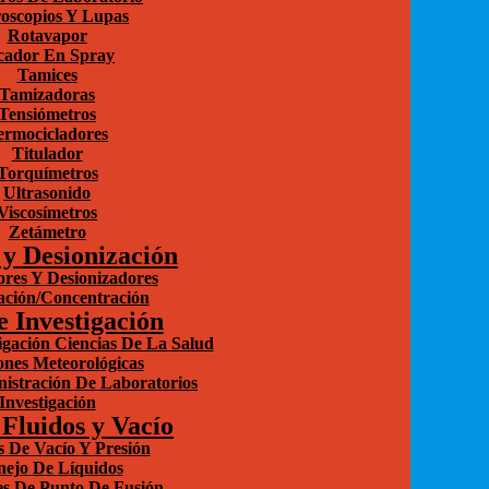
oscopios Y Lupas
Rotavapor
cador En Spray
Tamices
Tamizadoras
Tensiómetros
ermocicladores
Titulador
Torquímetros
Ultrasonido
Viscosímetros
Zetámetro
 y Desionización
ores Y Desionizadores
zación/Concentración
e Investigación
igación Ciencias De La Salud
ones Meteorológicas
istración De Laboratorios
Investigación
Fluidos y Vacío
 De Vacío Y Presión
ejo De Líquidos
s De Punto De Fusión