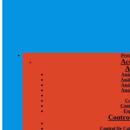
Prod
Ac
A
Anál
Anál
Anál
Anal
Co
Cont
Esp
Contro
Control De Cal