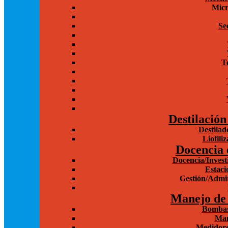
Micr
Se
T
Destilación
Destilad
Liofili
Docencia 
Docencia/Invest
Estaci
Gestión/Admin
Manejo de 
Bombas
Man
Medidore