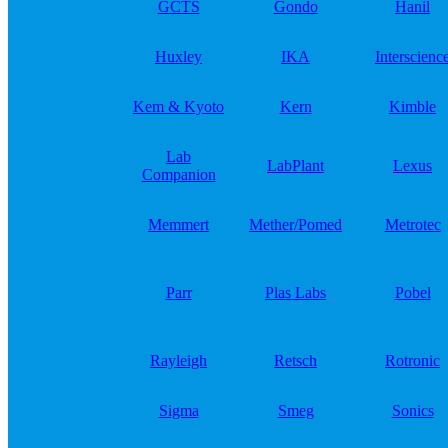
GCTS
Gondo
Hanil
Huxley
IKA
Interscienc
Kem & Kyoto
Kern
Kimble
Lab
LabPlant
Lexus
Companion
Memmert
Mether/Pomed
Metrotec
Parr
Plas Labs
Pobel
Rayleigh
Retsch
Rotronic
Sigma
Smeg
Sonics