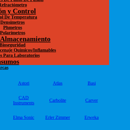
Refractómetro
ón y Control
ol De Temperatura
Densímetros
Phmetros
Polarímetros
 Almacenamiento
Bioseguridad
cenaje Químicos/Inflamables
s Para Laboratorios
nsumos
rcas
Astori
Atlas
Basi
CAD
Carbolite
Carver
Instruments
Elma Sonic
Erler Zimmer
Erweka