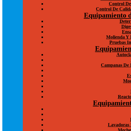
Control De
Control De Calida
Equipamiento d
Deter
Dige
Ensa
Molienda Y 
Pruebas In
Equipamien
Autocla
Campanas De E
Es
Mod
Reacto
Equipamient
Lavadoras 
Meche