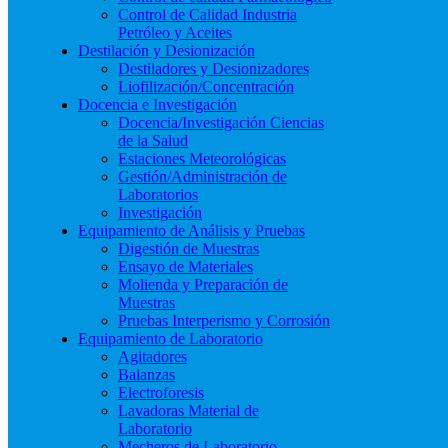
Control de Calidad Industria
Petróleo y Aceites
Destilación y Desionización
Destiladores y Desionizadores
Liofilización/Concentración
Docencia e Investigación
Docencia/Investigación Ciencias
de la Salud
Estaciones Meteorológicas
Gestión/Administración de
Laboratorios
Investigación
Equipamiento de Análisis y Pruebas
Digestión de Muestras
Ensayo de Materiales
Molienda y Preparación de
Muestras
Pruebas Interperismo y Corrosión
Equipamiento de Laboratorio
Agitadores
Balanzas
Electroforesis
Lavadoras Material de
Laboratorio
Mecheros de Laboratorio