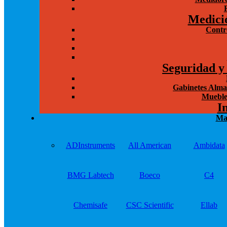
Medici
Contr
Seguridad y
Gabinetes Alma
Mueble
I
Ma
ADInstruments
All American
Ambidata
BMG Labtech
Boeco
C4
Chemisafe
CSC Scientific
Ellab