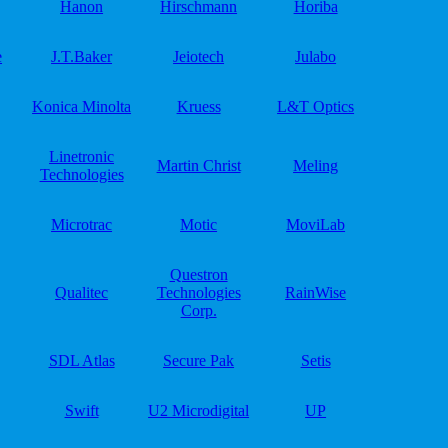
Hanon
Hirschmann
Horiba
e
J.T.Baker
Jeiotech
Julabo
Konica Minolta
Kruess
L&T Optics
Linetronic
Martin Christ
Meling
Technologies
Microtrac
Motic
MoviLab
Questron
Qualitec
Technologies
RainWise
Corp.
SDL Atlas
Secure Pak
Setis
Swift
U2 Microdigital
UP