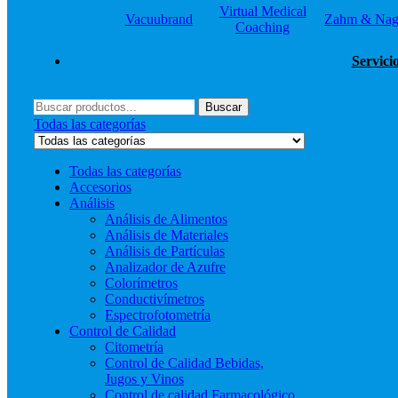
Virtual Medical
Vacuubrand
Zahm & Nag
Coaching
Servici
Menú
Buscar
Buscar
por:
Todas las categorías
Todas las categorías
Accesorios
Análisis
Análisis de Alimentos
Análisis de Materiales
Análisis de Partículas
Analizador de Azufre
Colorímetros
Conductivímetros
Espectrofotometría
Control de Calidad
Citometría
Control de Calidad Bebidas,
Jugos y Vinos
Control de calidad Farmacológico