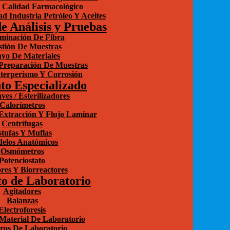
 Calidad Farmacológico
d Industria Petróleo Y Aceites
e Análisis y Pruebas
minación De Fibra
stión De Muestras
yo De Materiales
Preparación De Muestras
terperismo Y Corrosión
to Especializado
ves / Esterilizadores
Calorímetros
xtracción Y Flujo Laminar
Centrífugas
tufas Y Muflas
elos Anatómicos
Osmómetros
Potenciostato
res Y Biorreactores
o de Laboratorio
Agitadores
Balanzas
Electroforesis
Material De Laboratorio
ros De Laboratorio