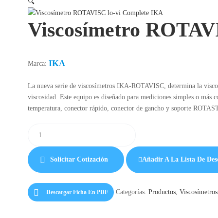
🔍
Viscosímetro ROTAVI
IKA
Marca:
La nueva serie de viscosímetros IKA-ROTAVISC, determina la viscosida
viscosidad. Este equipo es diseñado para mediciones simples o más co
temperatura, conector rápido, conector de gancho y soporte ROTA
Solicitar Cotización
Añadir A La Lista De Des
Categorías:
Productos
,
Viscosímetros
Descargar Ficha En PDF