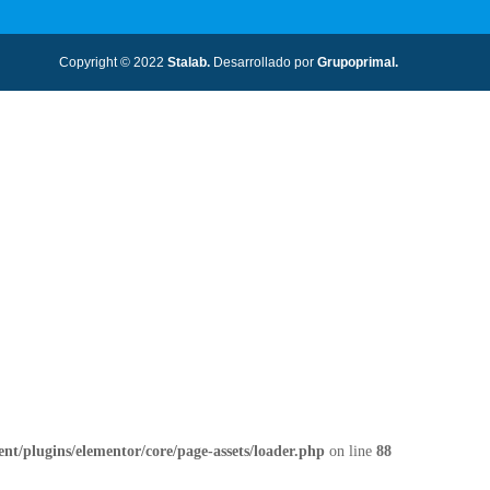
Copyright © 2022
Stalab.
Desarrollado por
Grupoprimal.
nt/plugins/elementor/core/page-assets/loader.php
on line
88