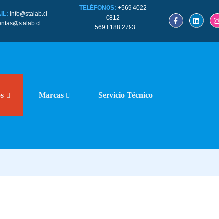
TELÉFONOS:
+569 4022
IL:
info@stalab.cl
0812
entas@stalab.cl
+569 8188 2793
os
Marcas
Servicio Técnico