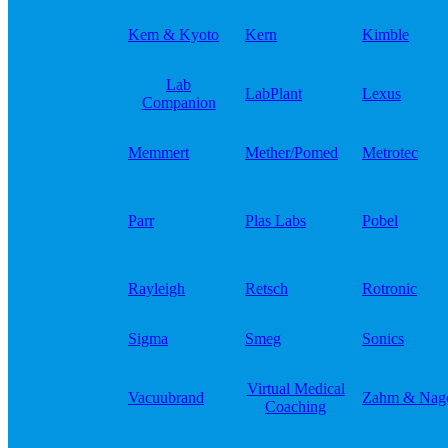
Kem & Kyoto
Kern
Kimble
Lab
LabPlant
Lexus
Companion
Memmert
Mether/Pomed
Metrotec
Parr
Plas Labs
Pobel
Rayleigh
Retsch
Rotronic
Sigma
Smeg
Sonics
Virtual Medical
Vacuubrand
Zahm & Nag
Coaching