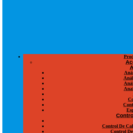
Prod
Ac
A
Anál
Anál
Anál
Anal
Co
Cont
Esp
Contro
Control De Cal
Control De