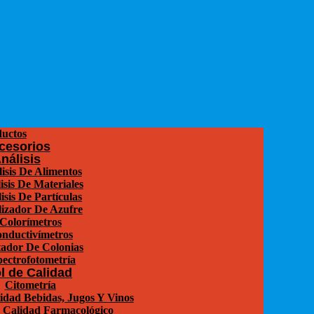
uctos
cesorios
nálisis
isis De Alimentos
isis De Materiales
isis De Partículas
izador De Azufre
Colorímetros
nductivímetros
ador De Colonias
ectrofotometría
l de Calidad
Citometría
idad Bebidas, Jugos Y Vinos
 Calidad Farmacológico