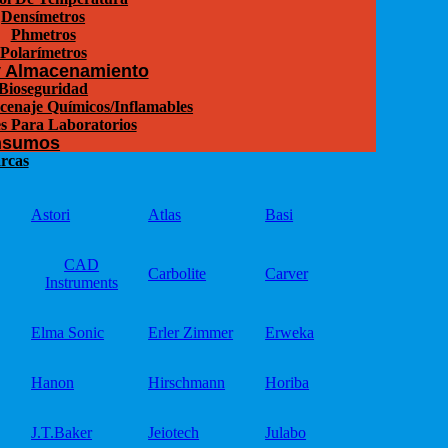
Densímetros
Phmetros
Polarímetros
y Almacenamiento
Bioseguridad
cenaje Químicos/Inflamables
s Para Laboratorios
nsumos
rcas
Astori
Atlas
Basi
CAD
Carbolite
Carver
Instruments
Elma Sonic
Erler Zimmer
Erweka
Hanon
Hirschmann
Horiba
J.T.Baker
Jeiotech
Julabo