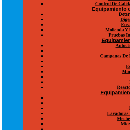
Control De Calida
Equipamiento d
Deter
Dige
Ensa
Molienda Y 
Pruebas In
Equipamien
Autocla
Campanas De E
Es
Mod
Reacto
Equipamient
Lavadoras 
Meche
Micr