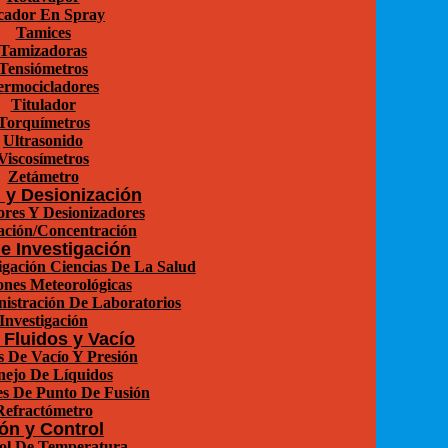
cador En Spray
Tamices
Tamizadoras
Tensiómetros
ermocicladores
Titulador
Torquímetros
Ultrasonido
Viscosímetros
Zetámetro
n y Desionización
ores Y Desionizadores
zación/Concentración
e Investigación
igación Ciencias De La Salud
ones Meteorológicas
istración De Laboratorios
Investigación
 Fluidos y Vacío
 De Vacío Y Presión
ejo De Líquidos
s De Punto De Fusión
Refractómetro
ón y Control
ol De Temperatura