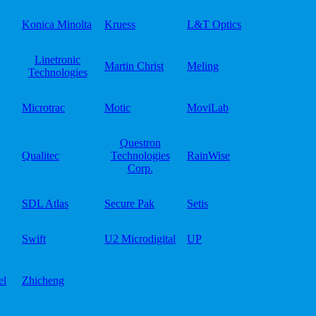
Konica Minolta
Kruess
L&T Optics
Linetronic
Martin Christ
Meling
Technologies
Microtrac
Motic
MoviLab
Questron
Qualitec
Technologies
RainWise
Corp.
SDL Atlas
Secure Pak
Setis
Swift
U2 Microdigital
UP
el
Zhicheng