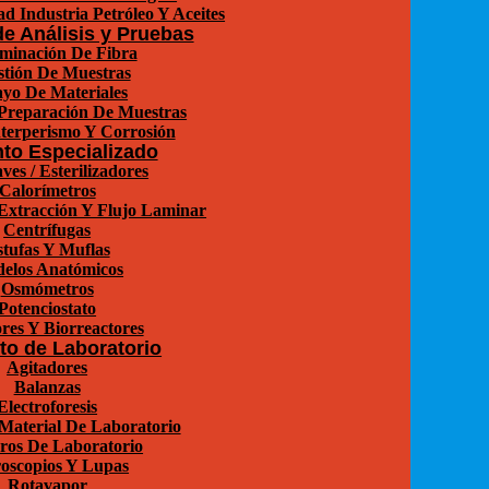
d Industria Petróleo Y Aceites
e Análisis y Pruebas
minación De Fibra
stión De Muestras
yo De Materiales
Preparación De Muestras
terperismo Y Corrosión
to Especializado
ves / Esterilizadores
Calorímetros
xtracción Y Flujo Laminar
Centrífugas
tufas Y Muflas
elos Anatómicos
Osmómetros
Potenciostato
res Y Biorreactores
o de Laboratorio
Agitadores
Balanzas
Electroforesis
Material De Laboratorio
ros De Laboratorio
oscopios Y Lupas
Rotavapor