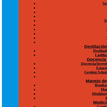
Se
T
Destilació
Destilad
Liofili
Docencia 
Docencia/Invest
Estaci
Gestión/Admin
Manejo de
Bombas
Man
Medidore
Medici
Contr