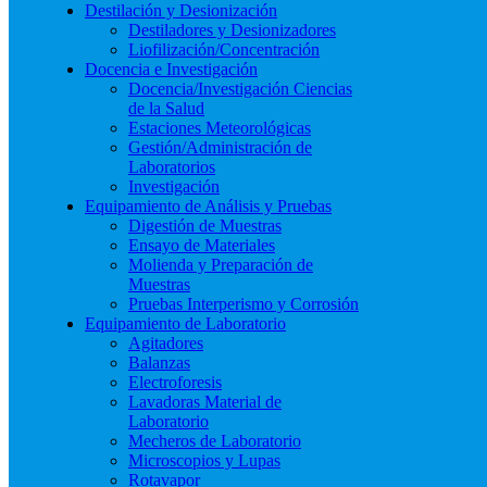
Destilación y Desionización
Destiladores y Desionizadores
Liofilización/Concentración
Docencia e Investigación
Docencia/Investigación Ciencias
de la Salud
Estaciones Meteorológicas
Gestión/Administración de
Laboratorios
Investigación
Equipamiento de Análisis y Pruebas
Digestión de Muestras
Ensayo de Materiales
Molienda y Preparación de
Muestras
Pruebas Interperismo y Corrosión
Equipamiento de Laboratorio
Agitadores
Balanzas
Electroforesis
Lavadoras Material de
Laboratorio
Mecheros de Laboratorio
Microscopios y Lupas
Rotavapor