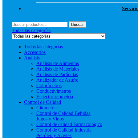
Servici
Menú
Buscar
Buscar
por:
Todas las categorías
Todas las categorías
Accesorios
Análisis
Análisis de Alimentos
Análisis de Materiales
Análisis de Partículas
Analizador de Azufre
Colorímetros
Conductivímetros
Espectrofotometría
Control de Calidad
Citometría
Control de Calidad Bebidas,
Jugos y Vinos
Control de calidad Farmacológico
Control de Calidad Industria
Petróleo y Aceites