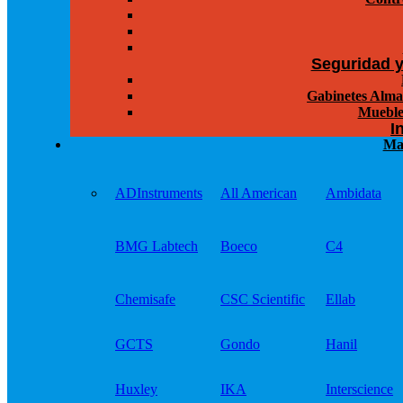
Seguridad 
Gabinetes Alma
Mueble
I
Ma
ADInstruments
All American
Ambidata
BMG Labtech
Boeco
C4
Chemisafe
CSC Scientific
Ellab
GCTS
Gondo
Hanil
Huxley
IKA
Interscience