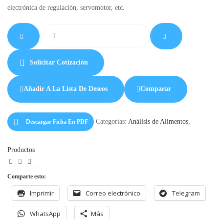
electrónica de regulación, servomotor, etc.
Solicitar Cotización
Añadir A La Lista De Deseos
Comparar
Categorías:
Análisis de Alimentos
,
Descargar Ficha En PDF
Productos
Facebook
LinkedIn
Correo
Electrónico
Comparte esto:
Imprimir
Correo electrónico
Telegram
WhatsApp
Más