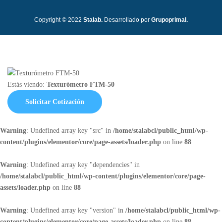
Copyright © 2022
Stalab.
Desarrollado por
Grupoprimal.
Estás viendo:
Texturómetro FTM-50
Solicitar Cotización
Warning
: Undefined array key "src" in
/home/stalabcl/public_html/wp-
content/plugins/elementor/core/page-assets/loader.php
on line
88
Warning
: Undefined array key "dependencies" in
/home/stalabcl/public_html/wp-content/plugins/elementor/core/page-
assets/loader.php
on line
88
Warning
: Undefined array key "version" in
/home/stalabcl/public_html/wp-
content/plugins/elementor/core/page-assets/loader.php
on line
88